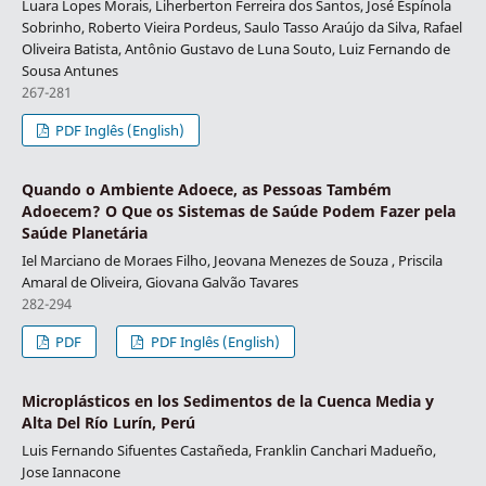
Luara Lopes Morais, Liherberton Ferreira dos Santos, José Espínola
Sobrinho, Roberto Vieira Pordeus, Saulo Tasso Araújo da Silva, Rafael
Oliveira Batista, Antônio Gustavo de Luna Souto, Luiz Fernando de
Sousa Antunes
267-281
PDF Inglês (English)
Quando o Ambiente Adoece, as Pessoas Também
Adoecem? O Que os Sistemas de Saúde Podem Fazer pela
Saúde Planetária
Iel Marciano de Moraes Filho, Jeovana Menezes de Souza , Priscila
Amaral de Oliveira, Giovana Galvão Tavares
282-294
PDF
PDF Inglês (English)
Microplásticos en los Sedimentos de la Cuenca Media y
Alta Del Río Lurín, Perú
Luis Fernando Sifuentes Castañeda, Franklin Canchari Madueño,
Jose Iannacone