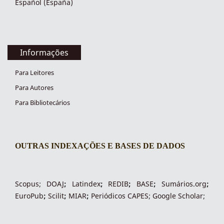
Español (España)
Informações
Para Leitores
Para Autores
Para Bibliotecários
OUTRAS INDEXAÇÕES E BASES DE DADOS
indexacoes-fronteiras
Scopus
;
DOAJ
;
Latindex
;
REDIB
;
BASE
;
Sumários.org
;
EuroPub
;
Scilit
;
MIAR
;
Periódico
s
CAPES
;
Google Scholar
;