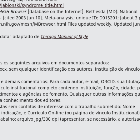
jablonski/syndrome_title.html
MeSH Browser
[database on the Internet]. Bethesda (MD): National
- [cited 2003 Jun 10]. Meta-analysis; unique ID: D015201; [about 3 p
lm.nih.gov/mesh/MBrowser.html Files updated weekly. Updated Ju
, data" adaptado de
Chicago Manual of Style
s os seguintes arquivos em documentos separados:
ocx, sem qualquer identificação dos autores, instituição de vínculo
 e demais comentários: Para cada autor, e-mail, ORCID, sua titulaç
ínculo institucional completo contendo instituição, função, cidade, p
decimentos e agências de fomento. Quaisquer outras informações q
ra conhecimento dos editores.
istas sem conflitos de interesse com o trabalho submetido: Nome
a indicação, e Currículo On-line (ou página de vínculo Institucional)
abalho: arquivo jpg/300 dpi (apresentar, se necessário, a autoriza