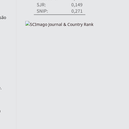
são
.
m