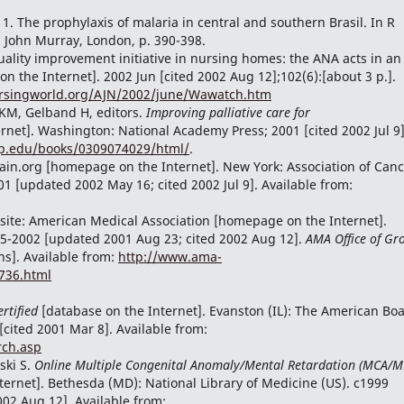
1. The prophylaxis of malaria in central and southern Brasil. In R
. John Murray, London, p. 390-398.
uality improvement initiative in nursing homes: the ANA acts in an
 on the Internet]. 2002 Jun [cited 2002 Aug 12];102(6):[about 3 p.].
rsingworld.org/AJN/2002/june/Wawatch.htm
 KM, Gelband H, editors.
Improving palliative care for
net]. Washington: National Academy Press; 2001 [cited 2002 Jul 9]
p.edu/books/0309074029/html/
.
in.org [homepage on the Internet]. New York: Association of Canc
01 [updated 2002 May 16; cited 2002 Jul 9]. Available from:
te: American Medical Association [homepage on the Internet].
95-2002 [updated 2001 Aug 23; cited 2002 Aug 12].
AMA Office of Gr
ns]. Available from:
http://www.ama-
736.html
rtified
[database on the Internet]. Evanston (IL): The American Bo
 [cited 2001 Mar 8]. Available from:
rch.asp
ski S.
Online Multiple Congenital Anomaly/Mental Retardation (MCA/M
ernet]. Bethesda (MD): National Library of Medicine (US). c1999
02 Aug 12]. Available from: