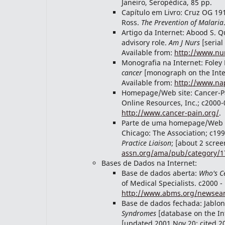
Janeiro, Seropédica, 85 pp.
Capítulo em Livro: Cruz OG 191
Ross.
The Prevention of Malaria
Artigo da Internet: Abood S. Q
advisory role.
Am J Nurs
[serial
Available from:
http://www.nu
Monografia na Internet: Foley
cancer
[monograph on the Inter
Available from:
http://www.na
Homepage/Web site: Cancer-Pa
Online Resources, Inc.; c2000-
http://www.cancer-pain.org/
.
Parte de uma homepage/Web si
Chicago: The Association; c19
Practice Liaison
; [about 2 scree
assn.org/ama/pub/category/1
Bases de Dados na Internet:
Base de dados aberta:
Who's Ce
of Medical Specialists. c2000 -
http://www.abms.org/newsea
Base de dados fechada: Jablon
Syndromes
[database on the Int
[updated 2001 Nov 20; cited 20