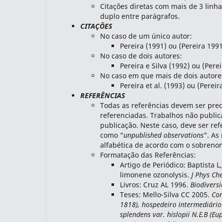
Citações diretas com mais de 3 linh
duplo entre parágrafos.
CITAÇÕES
No caso de um único autor:
Pereira (1991) ou (Pereira 199
No caso de dois autores:
Pereira e Silva (1992) ou (Perei
No caso em que mais de dois autore
Pereira et al. (1993) ou (Pereira
REFERÊNCIAS
Todas as referências devem ser pre
referenciadas. Trabalhos não public
publicação. Neste caso, deve ser ref
como “
unpublished observations
". As
alfabética de acordo com o sobreno
Formatação das Referências:
Artigo de Periódico: Baptista L
limonene ozonolysis.
J Phys Ch
Livros: Cruz AL 1996.
Biodivers
Teses: Mello-Silva CC 2005.
Con
1818), hospedeiro intermediári
splendens var. hislopii N.E.B (E