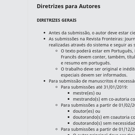
Diretrizes para Autores
DIRETRIZES GERAIS
indexacoes-fronteiras
Antes da submissão, o autor deve estar c
As submissões na Revista Fronteiras: Jour
realizadas através do sistema e seguir as 
O texto poderá estar em Português,
Francês devem conter, também, títu
e resumo em português.
O trabalho deve ser original e inédi
especiais devem ser informados.
Para submissão de manuscritos é necessári
Para submissões até 31/01/2019:
mestre(es) ou
mestrando(s) em co-autoria co
indexadores-fronteiras
Para submissões a partir de 01/02/2
doutor(es) ou
doutorando(s) em coautoria co
doutorando(s) sem necessidad
Para submissões a partir de 01/12/2