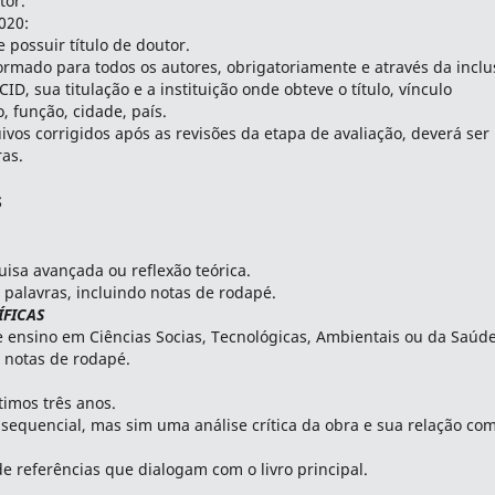
tor.
020:
possuir título de doutor.
mado para todos os autores, obrigatoriamente e através da inclu
D, sua titulação e a instituição onde obteve o título, vínculo
, função, cidade, país.
ivos corrigidos após as revisões da etapa de avaliação, deverá ser
ras.
S
uisa avançada ou reflexão teórica.
palavras, incluindo notas de rodapé.
ÍFICAS
 ensino em Ciências Socias, Tecnológicas, Ambientais ou da Saúde
 notas de rodapé.
timos três anos.
sequencial, mas sim uma análise crítica da obra e sua relação co
 de referências que dialogam com o livro principal.