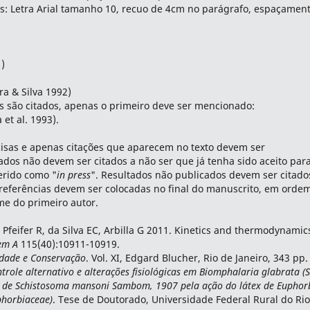
as: Letra Arial tamanho 10, recuo de 4cm no parágrafo, espaçamen
1)
ra & Silva 1992)
s são citados, apenas o primeiro deve ser mencionado:
 et al. 1993).
cisas e apenas citações que aparecem no texto devem ser
ados não devem ser citados a não ser que já tenha sido aceito par
erido como "
in press
". Resultados não publicados devem ser citado
 referências devem ser colocadas no final do manuscrito, em orde
me do primeiro autor.
, Pfeifer R, da Silva EC, Arbilla G 2011. Kinetics and thermodynamic
em A
115(40):10911-10919.
idade e Conservação
. Vol. XI, Edgard Blucher, Rio de Janeiro, 343 pp.
trole alternativo e alterações fisiológicas em Biomphalaria glabrata (S
o de Schistosoma mansoni Sambom, 1907 pela ação do látex de Euphor
uphorbiaceae)
. Tese de Doutorado, Universidade Federal Rural do Ri