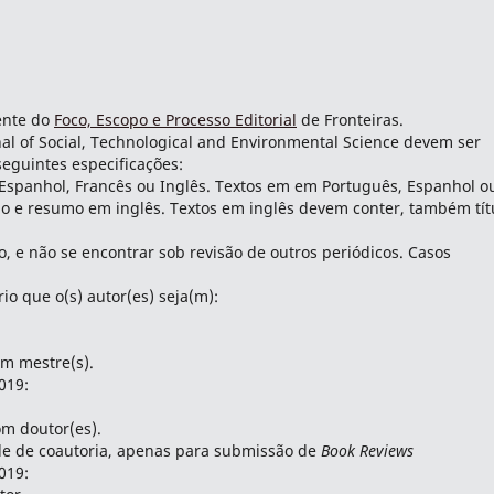
iente do
Foco, Escopo e Processo Editorial
de Fronteiras.
nal of Social, Technological and Environmental Science devem ser
seguintes especificações:
 Espanhol, Francês ou Inglês. Textos em em Português, Espanhol o
lo e resumo em inglês. Textos em inglês devem conter, também tít
to, e não se encontrar sob revisão de outros periódicos. Casos
o que o(s) autor(es) seja(m):
m mestre(s).
019:
m doutor(es).
e de coautoria, apenas para submissão de
Book Reviews
019: