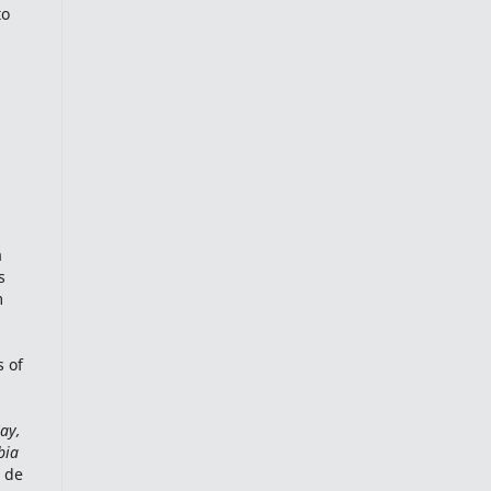
to
a
s
m
s of
ay,
bia
o de