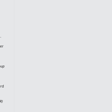
.
er
oup
ard
R)