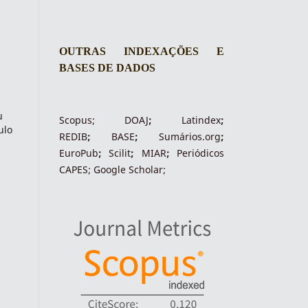
OUTRAS INDEXAÇÕES E
BASES DE DADOS
u
Scopus
;
DOAJ
;
Latindex
;
ulo
REDIB
;
BASE
;
Sumários.org
;
EuroPub
;
Scilit
;
MIAR
;
Periódico
s
CAPES
;
Google Scholar
;