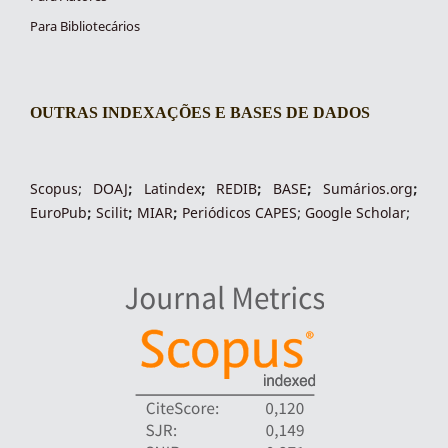
Para Bibliotecários
OUTRAS INDEXAÇÕES E BASES DE DADOS
indexacoes-fronteiras
Scopus
;
DOAJ
;
Latindex
;
REDIB
;
BASE
;
Sumários.org
;
EuroPub
;
Scilit
;
MIAR
;
Periódico
s
CAPES
;
Google Scholar
;
indexadores-fronteiras