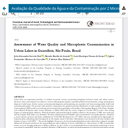
Avaliação da Qualidade da Água e da Contaminação por 2 Microplásticos em Lagos Urbanos de Guarulhos, SP, Brasil