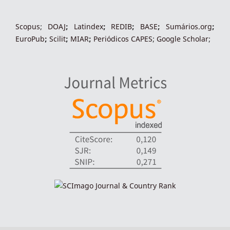
Scopus
;
DOAJ
;
Latindex
;
REDIB
;
BASE
;
Sumários.org
;
EuroPub
;
Scilit
;
MIAR
;
Periódico
s
CAPES
;
Google Scholar
;
indexadores-fronteiras