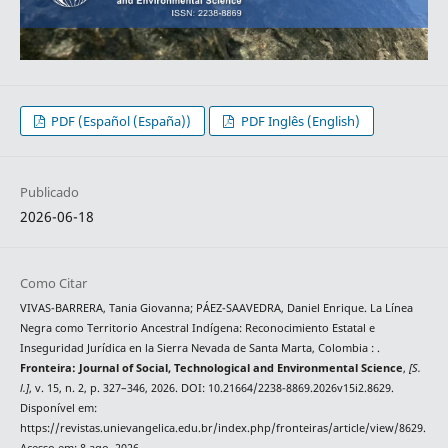
PDF (Español (España))
PDF Inglês (English)
Publicado
2026-06-18
Como Citar
VIVAS-BARRERA, Tania Giovanna; PÁEZ-SAAVEDRA, Daniel Enrique. La Línea
Negra como Territorio Ancestral Indígena: Reconocimiento Estatal e
Inseguridad Jurídica en la Sierra Nevada de Santa Marta, Colombia : .
Fronteira: Journal of Social, Technological and Environmental Science
,
[S.
l.]
, v. 15, n. 2, p. 327–346, 2026. DOI: 10.21664/2238-8869.2026v15i2.8629.
Disponível em:
https://revistas.unievangelica.edu.br/index.php/fronteiras/article/view/8629.
Acesso em: 8 ago. 2026.