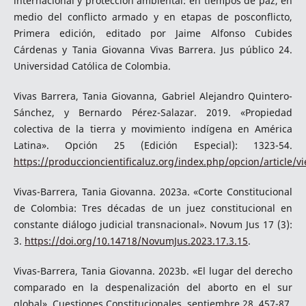
internacional y protección ambiental: en tiempos de paz, en
medio del conflicto armado y en etapas de posconflicto,
Primera edición, editado por Jaime Alfonso Cubides
Cárdenas y Tania Giovanna Vivas Barrera. Jus público 24.
Universidad Católica de Colombia.
Vivas Barrera, Tania Giovanna, Gabriel Alejandro Quintero-
Sánchez, y Bernardo Pérez-Salazar. 2019. «Propiedad
colectiva de la tierra y movimiento indígena en América
Latina». Opción 25 (Edición Especial): 1323-54.
https://produccioncientificaluz.org/index.php/opcion/article/v
Vivas-Barrera, Tania Giovanna. 2023a. «Corte Constitucional
de Colombia: Tres décadas de un juez constitucional en
constante diálogo judicial transnacional». Novum Jus 17 (3):
3.
https://doi.org/10.14718/NovumJus.2023.17.3.15
.
Vivas-Barrera, Tania Giovanna. 2023b. «El lugar del derecho
comparado en la despenalización del aborto en el sur
global». Cuestiones Constitucionales, septiembre 28, 457-87.