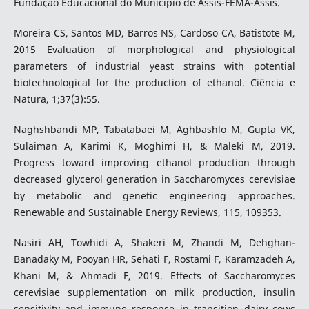
Fundação Educacional do Município de Assis-FEMA-Assis.
Moreira CS, Santos MD, Barros NS, Cardoso CA, Batistote M,
2015 Evaluation of morphological and physiological
parameters of industrial yeast strains with potential
biotechnological for the production of ethanol. Ciência e
Natura, 1;37(3):55.
Naghshbandi MP, Tabatabaei M, Aghbashlo M, Gupta VK,
Sulaiman A, Karimi K, Moghimi H, & Maleki M, 2019.
Progress toward improving ethanol production through
decreased glycerol generation in Saccharomyces cerevisiae
by metabolic and genetic engineering approaches.
Renewable and Sustainable Energy Reviews, 115, 109353.
Nasiri AH, Towhidi A, Shakeri M, Zhandi M, Dehghan-
Banadaky M, Pooyan HR, Sehati F, Rostami F, Karamzadeh A,
Khani M, & Ahmadi F, 2019. Effects of Saccharomyces
cerevisiae supplementation on milk production, insulin
sensitivity and immune response in transition dairy cows