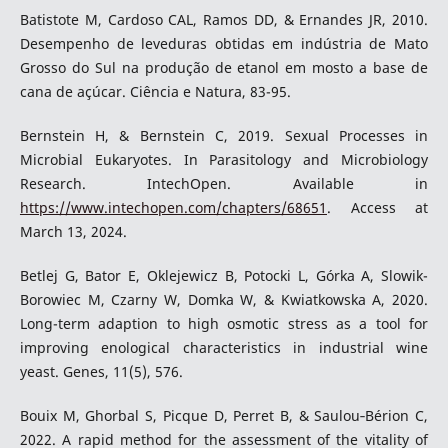
Batistote M, Cardoso CAL, Ramos DD, & Ernandes JR, 2010.
Desempenho de leveduras obtidas em indústria de Mato
Grosso do Sul na produção de etanol em mosto a base de
cana de açúcar. Ciência e Natura, 83-95.
Bernstein H, & Bernstein C, 2019. Sexual Processes in
Microbial Eukaryotes. In Parasitology and Microbiology
Research. IntechOpen. Available in
https://www.intechopen.com/chapters/68651
. Access at
March 13, 2024.
Betlej G, Bator E, Oklejewicz B, Potocki L, Górka A, Slowik-
Borowiec M, Czarny W, Domka W, & Kwiatkowska A, 2020.
Long-term adaption to high osmotic stress as a tool for
improving enological characteristics in industrial wine
yeast. Genes, 11(5), 576.
Bouix M, Ghorbal S, Picque D, Perret B, & Saulou‐Bérion C,
2022. A rapid method for the assessment of the vitality of