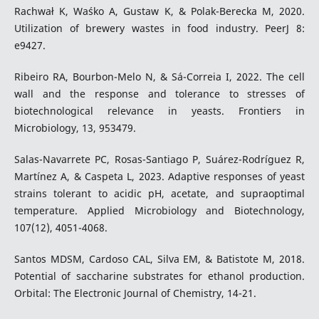
Rachwał K, Waśko A, Gustaw K, & Polak-Berecka M, 2020.
Utilization of brewery wastes in food industry. PeerJ 8:
e9427.
Ribeiro RA, Bourbon-Melo N, & Sá-Correia I, 2022. The cell
wall and the response and tolerance to stresses of
biotechnological relevance in yeasts. Frontiers in
Microbiology, 13, 953479.
Salas-Navarrete PC, Rosas-Santiago P, Suárez-Rodríguez R,
Martínez A, & Caspeta L, 2023. Adaptive responses of yeast
strains tolerant to acidic pH, acetate, and supraoptimal
temperature. Applied Microbiology and Biotechnology,
107(12), 4051-4068.
Santos MDSM, Cardoso CAL, Silva EM, & Batistote M, 2018.
Potential of saccharine substrates for ethanol production.
Orbital: The Electronic Journal of Chemistry, 14-21.