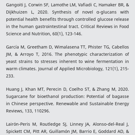
Gangoiti J, Corwin SF, Lamothe LM, Vafiadi C, Hamaker BR, &
Dijkhuizen L, 2020. Synthesis of novel α-glucans with
potential health benefits through controlled glucose release
in the human gastrointestinal tract. Critical Reviews in Food
Science and Nutrition, 60(1), 123-146.
García M, Greetham D, Wimalasena TT, Phister TG, Cabellos
JM, & Arroyo T, 2016. The phenotypic characterization of
yeast strains to stresses inherent to wine fermentation in
warm climates. Journal of Applied Microbiology, 121(1), 215-
233.
Huang J, Khan MT, Perecin D, Coelho ST, & Zhang M, 2020.
Sugarcane for bioethanol production: Potential of bagasse
in Chinese perspective. Renewable and Sustainable Energy
Reviews, 133, 110296.
Lairón-Peris M, Routledge SJ, Linney JA, Alonso-del-Real J,
Spickett CM, Pitt AR, Guillamón JM, Barrio E, Goddard AD, &