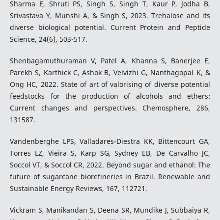
Sharma E, Shruti PS, Singh S, Singh T, Kaur P, Jodha B,
Srivastava Y, Munshi A, & Singh S, 2023. Trehalose and its
diverse biological potential. Current Protein and Peptide
Science, 24(6), 503-517.
Shenbagamuthuraman V, Patel A, Khanna S, Banerjee E,
Parekh S, Karthick C, Ashok B, Velvizhi G, Nanthagopal K, &
Ong HC, 2022. State of art of valorising of diverse potential
feedstocks for the production of alcohols and ethers:
Current changes and perspectives. Chemosphere, 286,
131587.
Vandenberghe LPS, Valladares-Diestra KK, Bittencourt GA,
Torres LZ, Vieira S, Karp SG, Sydney EB, De Carvalho JC,
Soccol VT, & Soccol CR, 2022. Beyond sugar and ethanol: The
future of sugarcane biorefineries in Brazil. Renewable and
Sustainable Energy Reviews, 167, 112721.
Vickram S, Manikandan S, Deena SR, Mundike J, Subbaiya R,