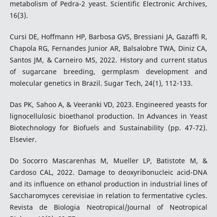
metabolism of Pedra-2 yeast. Scientific Electronic Archives,
16(3).
Cursi DE, Hoffmann HP, Barbosa GVS, Bressiani JA, Gazaffi R,
Chapola RG, Fernandes Junior AR, Balsalobre TWA, Diniz CA,
Santos JM, & Carneiro MS, 2022. History and current status
of sugarcane breeding, germplasm development and
molecular genetics in Brazil. Sugar Tech, 24(1), 112-133.
Das PK, Sahoo A, & Veeranki VD, 2023. Engineered yeasts for
lignocellulosic bioethanol production. In Advances in Yeast
Biotechnology for Biofuels and Sustainability (pp. 47-72).
Elsevier.
Do Socorro Mascarenhas M, Mueller LP, Batistote M, &
Cardoso CAL, 2022. Damage to deoxyribonucleic acid-DNA
and its influence on ethanol production in industrial lines of
Saccharomyces cerevisiae in relation to fermentative cycles.
Revista de Biologia Neotropical/Journal of Neotropical