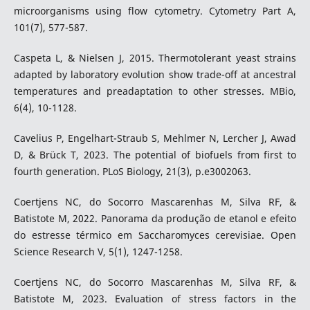
microorganisms using flow cytometry. Cytometry Part A,
101(7), 577-587.
Caspeta L, & Nielsen J, 2015. Thermotolerant yeast strains
adapted by laboratory evolution show trade-off at ancestral
temperatures and preadaptation to other stresses. MBio,
6(4), 10-1128.
Cavelius P, Engelhart-Straub S, Mehlmer N, Lercher J, Awad
D, & Brück T, 2023. The potential of biofuels from first to
fourth generation. PLoS Biology, 21(3), p.e3002063.
Coertjens NC, do Socorro Mascarenhas M, Silva RF, &
Batistote M, 2022. Panorama da produção de etanol e efeito
do estresse térmico em Saccharomyces cerevisiae. Open
Science Research V, 5(1), 1247-1258.
Coertjens NC, do Socorro Mascarenhas M, Silva RF, &
Batistote M, 2023. Evaluation of stress factors in the