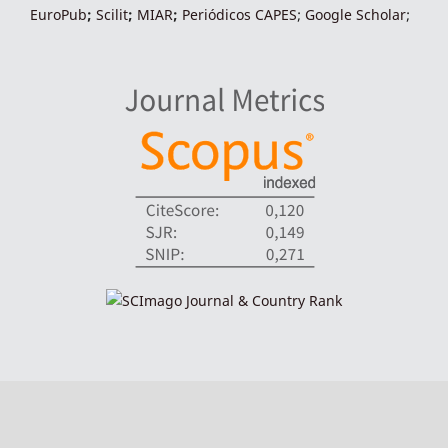
EuroPub
;
Scilit
;
MIAR
;
Periódico
s
CAPES
;
Google Scholar
;
indexadores-fronteiras