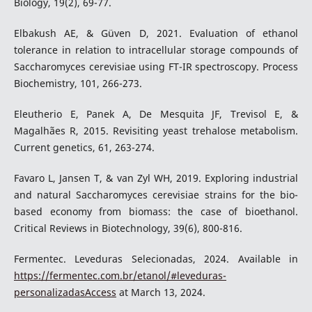
Biology, 19(2), 69-77.
Elbakush AE, & Güven D, 2021. Evaluation of ethanol
tolerance in relation to intracellular storage compounds of
Saccharomyces cerevisiae using FT-IR spectroscopy. Process
Biochemistry, 101, 266-273.
Eleutherio E, Panek A, De Mesquita JF, Trevisol E, &
Magalhães R, 2015. Revisiting yeast trehalose metabolism.
Current genetics, 61, 263-274.
Favaro L, Jansen T, & van Zyl WH, 2019. Exploring industrial
and natural Saccharomyces cerevisiae strains for the bio-
based economy from biomass: the case of bioethanol.
Critical Reviews in Biotechnology, 39(6), 800-816.
Fermentec. Leveduras Selecionadas, 2024. Available in
https://fermentec.com.br/etanol/#leveduras-
personalizadasAccess
at March 13, 2024.