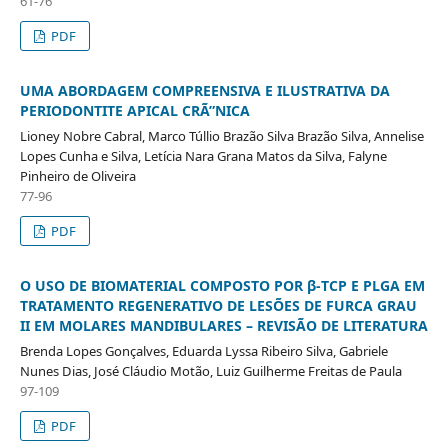
61-76
PDF
UMA ABORDAGEM COMPREENSIVA E ILUSTRATIVA DA
PERIODONTITE APICAL CRÃ”NICA
Lioney Nobre Cabral, Marco Túllio Brazão Silva Brazão Silva, Annelise
Lopes Cunha e Silva, Letícia Nara Grana Matos da Silva, Falyne
Pinheiro de Oliveira
77-96
PDF
O USO DE BIOMATERIAL COMPOSTO POR β-TCP E PLGA EM
TRATAMENTO REGENERATIVO DE LESÕES DE FURCA GRAU
II EM MOLARES MANDIBULARES – REVISÃO DE LITERATURA
Brenda Lopes Gonçalves, Eduarda Lyssa Ribeiro Silva, Gabriele
Nunes Dias, José Cláudio Motão, Luiz Guilherme Freitas de Paula
97-109
PDF