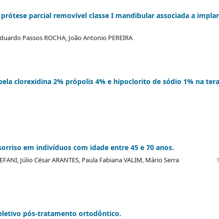
 prótese parcial removível classe I mandibular associada a impla
r, Eduardo Passos ROCHA, João Antonio PEREIRA
s pela clorexidina 2% própolis 4% e hipoclorito de sódio 1% na ter
sorriso em indivíduos com idade entre 45 e 70 anos.
FANI, Júlio César ARANTES, Paula Fabiana VALIM, Mário Serra
seletivo pós-tratamento ortodôntico.