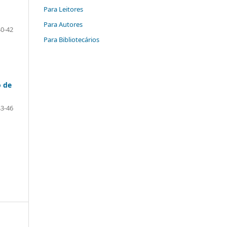
Para Leitores
Para Autores
40-42
Para Bibliotecários
o de
43-46