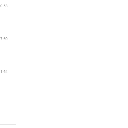
50-53
57-60
61-64