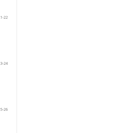
21-22
23-24
25-26