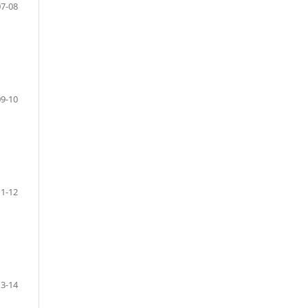
07-08
09-10
11-12
13-14