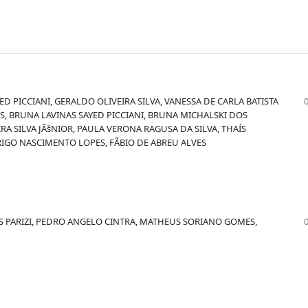
 PICCIANI, GERALDO OLIVEIRA SILVA, VANESSA DE CARLA BATISTA
S, BRUNA LAVINAS SAYED PICCIANI, BRUNA MICHALSKI DOS
A SILVA JÃšNIOR, PAULA VERONA RAGUSA DA SILVA, THAÍS
RIGO NASCIMENTO LOPES, FÃBIO DE ABREU ALVES
 PARIZI, PEDRO ANGELO CINTRA, MATHEUS SORIANO GOMES,