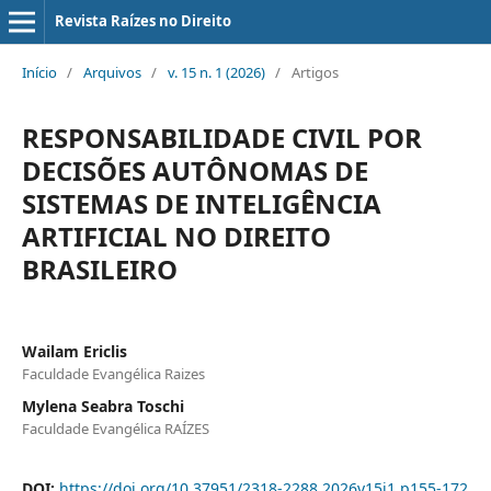
Revista Raízes no Direito
Início
/
Arquivos
/
v. 15 n. 1 (2026)
/
Artigos
RESPONSABILIDADE CIVIL POR
DECISÕES AUTÔNOMAS DE
SISTEMAS DE INTELIGÊNCIA
ARTIFICIAL NO DIREITO
BRASILEIRO
Wailam Ericlis
Faculdade Evangélica Raizes
Mylena Seabra Toschi
Faculdade Evangélica RAÍZES
DOI:
https://doi.org/10.37951/2318-2288.2026v15i1.p155-172