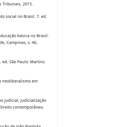
os Tribunais, 2015.
 social no Brasil. 7. ed.
ducação básica no Brasil:
e, Campinas, v. 40,
. ed. São Paulo: Martins
ao neoliberalismo em
judicial, judicialização
e Direito contemporâneo.
dução de João Baptista