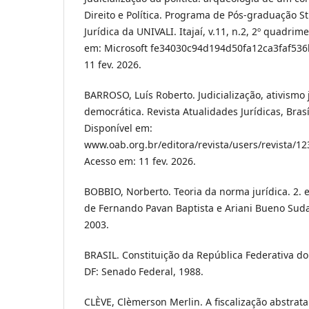
Direito e Política. Programa de Pós-graduação S
Jurídica da UNIVALI. Itajaí, v.11, n.2, 2º quadrim
em: Microsoft fe34030c94d194d50fa12ca3faf536
11 fev. 2026.
BARROSO, Luís Roberto. Judicialização, ativismo 
democrática. Revista Atualidades Jurídicas, Brasí
Disponível em:
www.oab.org.br/editora/revista/users/revista/
Acesso em: 11 fev. 2026.
BOBBIO, Norberto. Teoria da norma jurídica. 2. e
de Fernando Pavan Baptista e Ariani Bueno Sudat
2003.
BRASIL. Constituição da República Federativa do 
DF: Senado Federal, 1988.
CLÈVE, Clèmerson Merlin. A fiscalização abstrata