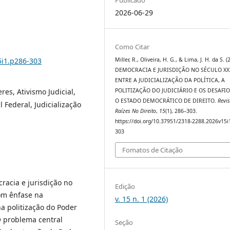
2026-06-29
Como Citar
5i1.p286-303
Miller, R., Oliveira, H. G., & Lima, J. H. da S. (
DEMOCRACIA E JURISDIÇÃO NO SÉCULO XXI
ENTRE A JUDICIALIZAÇÃO DA POLÍTICA, A
es, Ativismo Judicial,
POLITIZAÇÃO DO JUDICIÁRIO E OS DESAFIO
O ESTADO DEMOCRÁTICO DE DIREITO.
Revis
 Federal, Judicialização
Raízes No Direito
,
15
(1), 286–303.
https://doi.org/10.37951/2318-2288.2026v15i
303
Fomatos de Citação
racia e jurisdição no
Edição
om ênfase na
v. 15 n. 1 (2026)
 na politização do Poder
O problema central
Seção