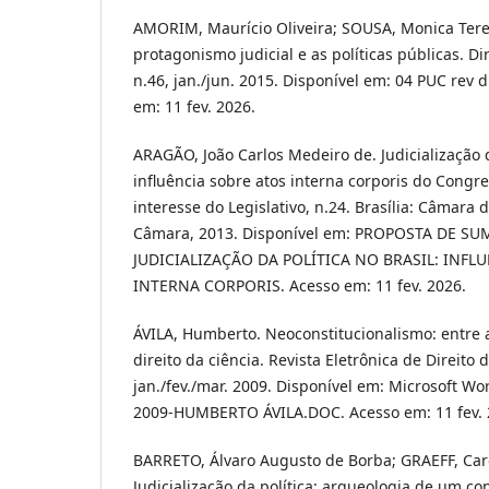
AMORIM, Maurício Oliveira; SOUSA, Monica Tere
protagonismo judicial e as políticas públicas. Di
n.46, jan./jun. 2015. Disponível em: 04 PUC rev 
em: 11 fev. 2026.
ARAGÃO, João Carlos Medeiro de. Judicialização da
influência sobre atos interna corporis do Congr
interesse do Legislativo, n.24. Brasília: Câmara
Câmara, 2013. Disponível em: PROPOSTA DE S
JUDICIALIZAÇÃO DA POLÍTICA NO BRASIL: INFL
INTERNA CORPORIS. Acesso em: 11 fev. 2026.
ÁVILA, Humberto. Neoconstitucionalismo: entre a 
direito da ciência. Revista Eletrônica de Direito 
jan./fev./mar. 2009. Disponível em: Microsoft W
2009-HUMBERTO ÁVILA.DOC. Acesso em: 11 fev. 
BARRETO, Álvaro Augusto de Borba; GRAEFF, Caro
Judicialização da política: arqueologia de um con