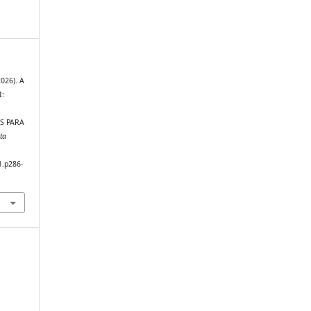
2026). A
:
S PARA
ta
1.p286-