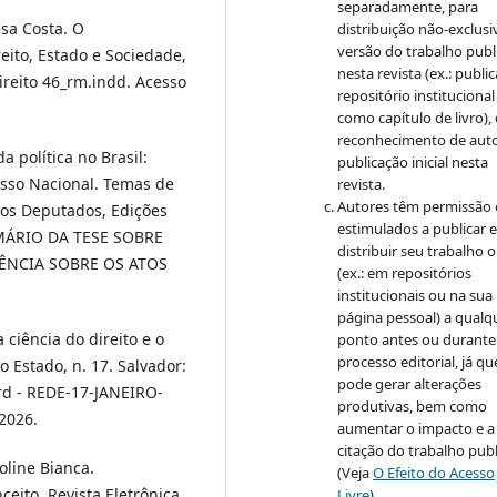
separadamente, para
sa Costa. O
distribuição não-exclusi
versão do trabalho publ
reito, Estado e Sociedade,
nesta revista (ex.: publi
direito 46_rm.indd. Acesso
repositório institucional
como capítulo de livro)
reconhecimento de auto
 política no Brasil:
publicação inicial nesta
esso Nacional. Temas de
revista.
Autores têm permissão 
 dos Deputados, Edições
estimulados a publicar 
UMÁRIO DA TESE SOBRE
distribuir seu trabalho o
UÊNCIA SOBRE OS ATOS
(ex.: em repositórios
institucionais ou na sua
página pessoal) a qualq
ciência do direito e o
ponto antes ou durante
processo editorial, já qu
do Estado, n. 17. Salvador:
pode gerar alterações
ord - REDE-17-JANEIRO-
produtivas, bem como
2026.
aumentar o impacto e a
citação do trabalho pub
line Bianca.
(Veja
O Efeito do Acesso
ceito. Revista Eletrônica
Livre
).