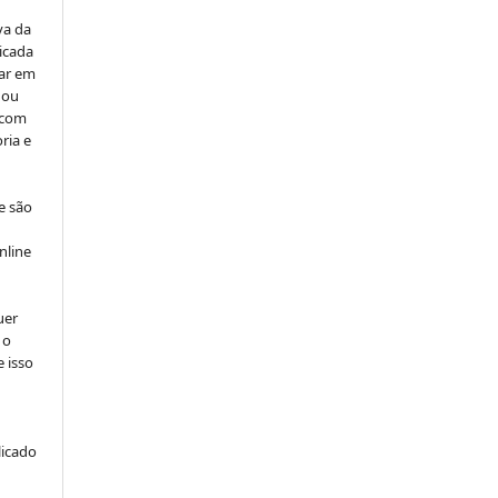
va da
icada
car em
 ou
, com
ria e
e são
e
nline
uer
 o
e isso
licado