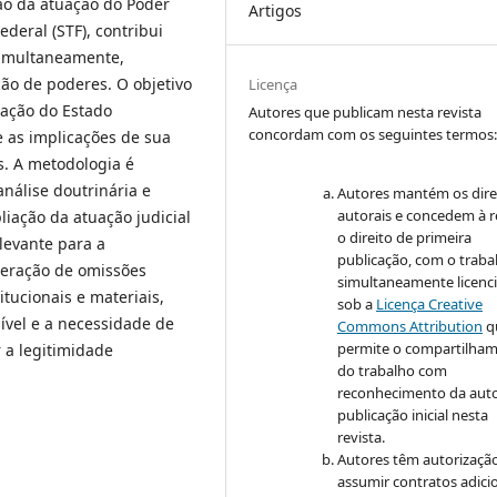
o da atuação do Poder
Artigos
deral (STF), contribui
 simultaneamente,
ão de poderes. O objetivo
Licença
dação do Estado
Autores que publicam nesta revista
concordam com os seguintes termos
e as implicações de sua
as. A metodologia é
análise doutrinária e
Autores mantém os dire
autorais e concedem à r
iação da atuação judicial
o direito de primeira
levante para a
publicação, com o traba
peração de omissões
simultaneamente licenc
itucionais e materiais,
sob a
Licença Creative
ível e a necessidade de
Commons Attribution
q
permite o compartilha
 a legitimidade
do trabalho com
reconhecimento da auto
publicação inicial nesta
revista.
Autores têm autorizaçã
assumir contratos adici