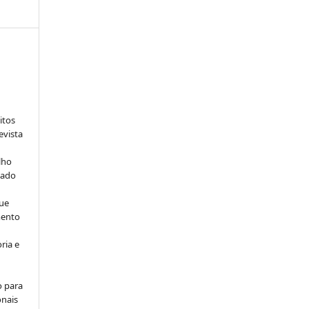
:
itos
evista
lho
iado
ue
mento
ria e
o para
onais