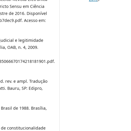
tricto Sensu em Ciência
estre de 2016. Disponível
b7dec9.pdf. Acesso em:
judicial e legitimidade
lia, OAB, n. 4, 2009.
1235066670174218181901.pdf.
d. rev. e ampl. Tradução
ti. Bauru, SP: Edipro,
Brasil de 1988. Brasília,
 de constitucionalidade