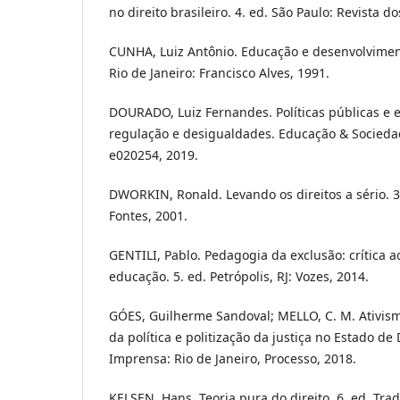
no direito brasileiro. 4. ed. São Paulo: Revista d
CUNHA, Luiz Antônio. Educação e desenvolvimento
Rio de Janeiro: Francisco Alves, 1991.
DOURADO, Luiz Fernandes. Políticas públicas e e
regulação e desigualdades. Educação & Sociedad
e020254, 2019.
DWORKIN, Ronald. Levando os direitos a sério. 3
Fontes, 2001.
GENTILI, Pablo. Pedagogia da exclusão: crítica 
educação. 5. ed. Petrópolis, RJ: Vozes, 2014.
GÓES, Guilherme Sandoval; MELLO, C. M. Ativismo 
da política e politização da justiça no Estado d
Imprensa: Rio de Janeiro, Processo, 2018.
KELSEN, Hans. Teoria pura do direito. 6. ed. Tra