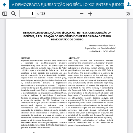
A DEMOCRACIA E JURISDIÇÃO NO SÉCULO XXI: ENTRE A JUDICIALIZAÇÃO DA POLÍTICA, A POLITIZAÇÃO DO JUDICIÁRIO E OS DESAFIOS PARA O ESTADO DEMOCRÁTICO DE DIREITO