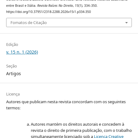
entre Brasil e Itália.
Revista Raízes No Direito
,
15
(1), 334–350.
https://doi.org/10.37951/2318-2288.2026v15i1.p334-350
Fomatos de Citação
Edição
v. 15 n. 1 (2026)
Seção
Artigos
Licença
Autores que publicam nesta revista concordam com os seguintes
termos:
Autores mantém os direitos autorais e concedem à
revista o direito de primeira publicação, com o trabalho
simultaneamente licenciado sob a
Licença Creative