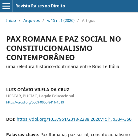
Revista Raízes no Direito
Início
/
Arquivos
/
v. 15 n. 1 (2026)
/
Artigos
PAX ROMANA E PAZ SOCIAL NO
CONSTITUCIONALISMO
CONTEMPORÂNEO
uma releitura histórico-doutrinária entre Brasil e Itália
LUIS OTÁVIO VILELA DA CRUZ
UFSCAR, PUCMG, Legale Educacional
https://orcid.org/0009-0000-8416-1319
DOI:
https://doi.org/10.37951/2318-2288.2026v15i1.p334-350
Palavras-chave:
Pax Romana; paz social; constitucionalismo