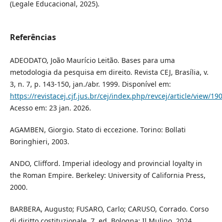
(Legale Educacional, 2025).
Referências
ADEODATO, João Maurício Leitão. Bases para uma
metodologia da pesquisa em direito. Revista CEJ, Brasília, v.
3, n. 7, p. 143-150, jan./abr. 1999. Disponível em:
https://revistacej.cjf.jus.br/cej/index.php/revcej/article/view/19
Acesso em: 23 jan. 2026.
AGAMBEN, Giorgio. Stato di eccezione. Torino: Bollati
Boringhieri, 2003.
ANDO, Clifford. Imperial ideology and provincial loyalty in
the Roman Empire. Berkeley: University of California Press,
2000.
BARBERA, Augusto; FUSARO, Carlo; CARUSO, Corrado. Corso
di diritto costituzionale. 7. ed. Bologna: Il Mulino, 2024.