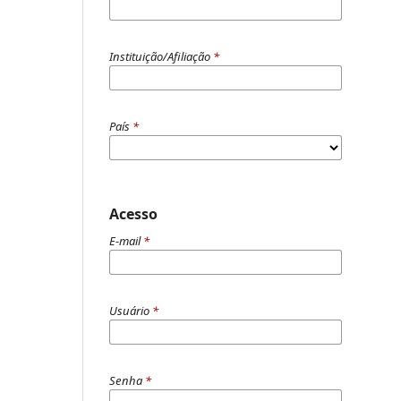
Instituição/Afiliação
*
País
*
Acesso
E-mail
*
Usuário
*
Senha
*