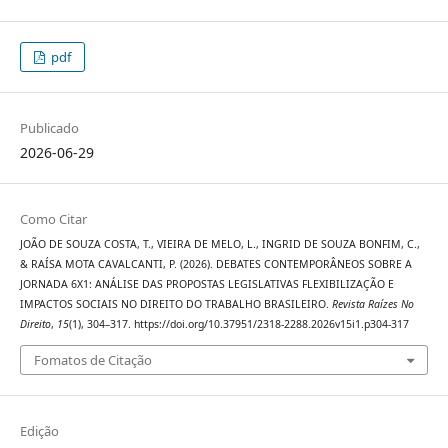
pdf
Publicado
2026-06-29
Como Citar
JOÃO DE SOUZA COSTA, T., VIEIRA DE MELO, L., INGRID DE SOUZA BONFIM, C.,
& RAÍSA MOTA CAVALCANTI, P. (2026). DEBATES CONTEMPORÂNEOS SOBRE A
JORNADA 6X1: ANÁLISE DAS PROPOSTAS LEGISLATIVAS FLEXIBILIZAÇÃO E
IMPACTOS SOCIAIS NO DIREITO DO TRABALHO BRASILEIRO.
Revista Raízes No
Direito
,
15
(1), 304–317. https://doi.org/10.37951/2318-2288.2026v15i1.p304-317
Fomatos de Citação
Edição