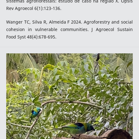
sistemas agroflorestais: estudo de caso na região X. Opsis
Rev Agroecol 6(1):123-136.
Wanger TC, Silva R, Almeida F 2024. Agroforestry and social
cohesion in vulnerable communities. J Agroecol Sustain
Food Syst 48(4):678-695.