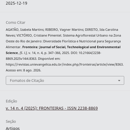
2025-12-19
Como Citar
AGATÃO, Izabela Martins; RIBEIRO, Vagner Martins; DIREITO, Ida Carolina
Neves; VICTÓRIO, Cristiane Pimentel. Sistema Agroflorestal Urbano na Zona
Oeste do Rio de Janeiro: Diversidade Florística e Nutricional para Segurança
Alimentar.
Fronteira: Journal of Social, Technological and Environmental
Science
,
[S. l.]
, v. 14, n. 4, p. 347–366, 2025. DOI: 10.21664/2238-
8869.2025v14i4.8363. Disponível em:
https://revistas.unievangelica.edu.br/index.php/fronteiras/article/view/8363.
Acesso em: 8 ago. 2026.
Fomatos de Citação
Edição
v. 14 n. 4 (2025): FRONTEIRAS - ISSN 2238-8869
Seção
Artigos