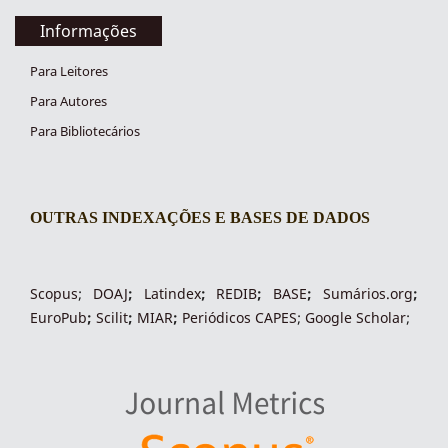
Informações
Para Leitores
Para Autores
Para Bibliotecários
OUTRAS INDEXAÇÕES E BASES DE DADOS
indexacoes-fronteiras
Scopus
;
DOAJ
;
Latindex
;
REDIB
;
BASE
;
Sumários.org
;
EuroPub
;
Scilit
;
MIAR
;
Periódico
s
CAPES
;
Google Scholar
;
indexadores-fronteiras