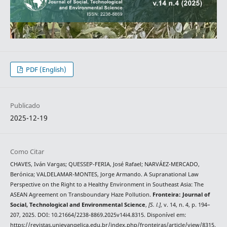
PDF (English)
Publicado
2025-12-19
Como Citar
CHAVES, Iván Vargas; QUESSEP-FERIA, José Rafael; NARVÁEZ-MERCADO,
Berónica; VALDELAMAR-MONTES, Jorge Armando. A Supranational Law
Perspective on the Right to a Healthy Environment in Southeast Asia: The
ASEAN Agreement on Transboundary Haze Pollution.
Fronteira: Journal of
Social, Technological and Environmental Science
,
[S. l.]
, v. 14, n. 4, p. 194–
207, 2025. DOI: 10.21664/2238-8869.2025v14i4.8315. Disponível em:
https://revistas.unievangelica.edu.br/index.php/fronteiras/article/view/8315.