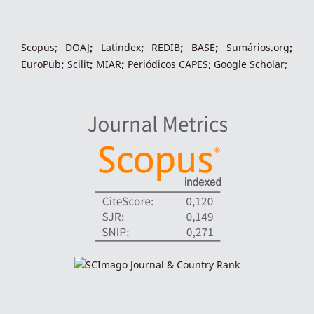
indexacoes-fronteiras
Scopus
;
DOAJ
;
Latindex
;
REDIB
;
BASE
;
Sumários.org
;
EuroPub
;
Scilit
;
MIAR
;
Periódico
s
CAPES
;
Google Scholar
;
indexadores-fronteiras