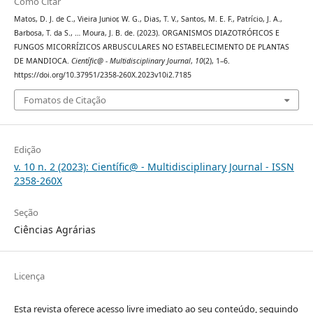
Como Citar
Matos, D. J. de C., Vieira Junior, W. G., Dias, T. V., Santos, M. E. F., Patrício, J. A.,
Barbosa, T. da S., … Moura, J. B. de. (2023). ORGANISMOS DIAZOTRÓFICOS E
FUNGOS MICORRÍZICOS ARBUSCULARES NO ESTABELECIMENTO DE PLANTAS
DE MANDIOCA.
Científic@ - Multidisciplinary Journal
,
10
(2), 1–6.
https://doi.org/10.37951/2358-260X.2023v10i2.7185
Fomatos de Citação
Edição
v. 10 n. 2 (2023): Científic@ - Multidisciplinary Journal - ISSN
2358-260X
Seção
Ciências Agrárias
Licença
Esta revista oferece acesso livre imediato ao seu conteúdo, seguindo