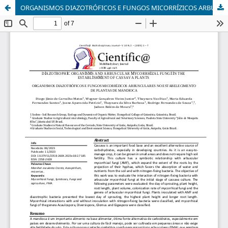
ORGANISMOS DIAZOTRÓFICOS E FUNGOS MICORRÍZICOS ARBUSCULARES NO ESTABELECIMENTO DE PLANTAS DE MANDIOCA