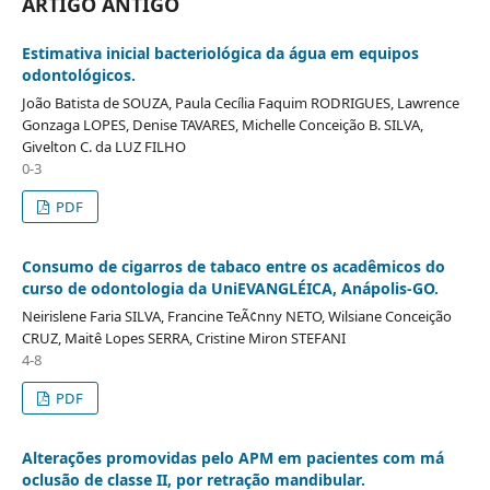
ARTIGO ANTIGO
Estimativa inicial bacteriológica da água em equipos
odontológicos.
João Batista de SOUZA, Paula Cecília Faquim RODRIGUES, Lawrence
Gonzaga LOPES, Denise TAVARES, Michelle Conceição B. SILVA,
Givelton C. da LUZ FILHO
0-3
PDF
Consumo de cigarros de tabaco entre os acadêmicos do
curso de odontologia da UniEVANGLÉICA, Anápolis-GO.
Neirislene Faria SILVA, Francine TeÃ¢nny NETO, Wilsiane Conceição
CRUZ, Maitê Lopes SERRA, Cristine Miron STEFANI
4-8
PDF
Alterações promovidas pelo APM em pacientes com má
oclusão de classe II, por retração mandibular.