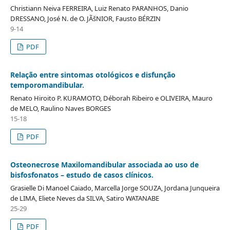
Christiann Neiva FERREIRA, Luiz Renato PARANHOS, Danio
DRESSANO, José N. de O. JÃšNIOR, Fausto BÉRZIN
9-14
PDF
Relação entre sintomas otológicos e disfunção
temporomandibular.
Renato Hiroito P. KURAMOTO, Déborah Ribeiro e OLIVEIRA, Mauro
de MELO, Raulino Naves BORGES
15-18
PDF
Osteonecrose Maxilomandibular associada ao uso de
bisfosfonatos – estudo de casos clínicos.
Grasielle Di Manoel Caiado, Marcella Jorge SOUZA, Jordana Junqueira
de LIMA, Eliete Neves da SILVA, Satiro WATANABE
25-29
PDF