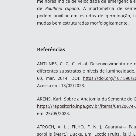
melhores índice de velocidade de emergência e
de
Paullínia cupana
. A morfometria de semen
podem auxiliar em estudos de germinação, 
mudas bem estruturadas morfologicamente.
Referências
ANTUNES, C. G. C. et al. Desenvolvimento de
diferentes substratos e níveis de luminosidade. 
60, mar. 2014. DOI:
https://doi.org/10.1590
Acesso em: 13/02/2023.
ARENS, Karl. Sobre a Anatomia da Semente do G
https://repositorio.inpa.gov.br/items/0e12067e
em: 25/05/2023.
ATROCH, A. L ; FILHO, F. N. J. Guarana— Pau
sorbilis (Mart.) Ducke. Em: Exotic Fruits. [s.l.] 