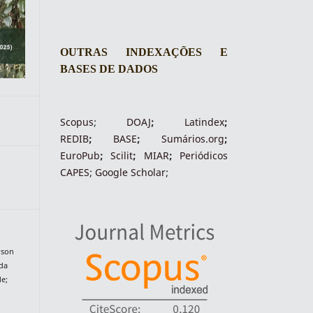
OUTRAS INDEXAÇÕES E
BASES DE DADOS
Scopus
;
DOAJ
;
Latindex
;
REDIB
;
BASE
;
Sumários.org
;
EuroPub
;
Scilit
;
MIAR
;
Periódico
s
CAPES
;
Google Scholar
;
rson
ida
de;