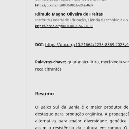
https://orcid.org/0000-0002-6242-463X
Rômulo Magno Oliveira de Freitas
Instituto Federal de Educação, Ciência e Tecnologia do
indexacoes-fronteiras
https://orcid.org/0000-0002-2422-0118
DOI:
https://doi.org/10.21664/2238-8869.2025v1
Palavras-chave:
guaranaicultura, morfologia ve
recalcitrantes
Resumo
indexadores-fronteiras
O Baixo Sul da Bahia é o maior produtor de
destaque para produção orgânica. A propagaç
alternativa para maior diversidade genétic
assim a resistência da cultura em campo. O 