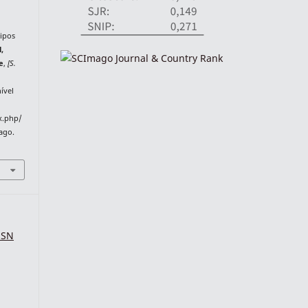
ipos
,
e
,
[S.
ível
ex.php/
 ago.
SSN