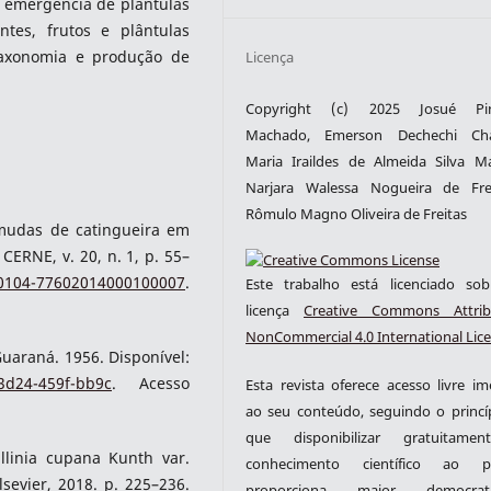
 emergência de plântulas
tes, frutos e plântulas
taxonomia e produção de
Licença
Copyright (c) 2025 Josué Pin
Machado, Emerson Dechechi Ch
Maria Iraildes de Almeida Silva Ma
Narjara Walessa Nogueira de Fre
Rômulo Magno Oliveira de Freitas
 mudas de catingueira em
CERNE, v. 20, n. 1, p. 55–
/S0104-77602014000100007
.
Este trabalho está licenciado s
licença
Creative Commons Attrib
NonCommercial 4.0 International Lic
uaraná. 1956. Disponível:
-3d24-459f-bb9c
. Acesso
Esta revista oferece acesso livre im
ao seu conteúdo, seguindo o princí
que disponibilizar gratuitame
llinia cupana Kunth var.
conhecimento científico ao pú
Elsevier, 2018. p. 225–236.
proporciona maior democrati