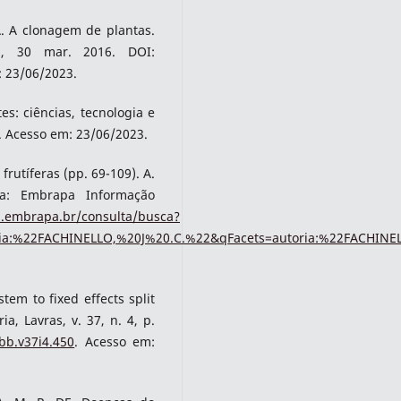
 A clonagem de plantas.
1, 30 mar. 2016. DOI:
: 23/06/2023.
s: ciências, tecnologia e
p. Acesso em: 23/06/2023.
frutíferas (pp. 69-109). A.
lia: Embrapa Informação
a.embrapa.br/consulta/busca?
ria:%22FACHINELLO,%20J%20.C.%22&qFacets=autoria:%22FACHINE
tem to fixed effects split
ia, Lavras, v. 37, n. 4, p.
rbb.v37i4.450
. Acesso em: