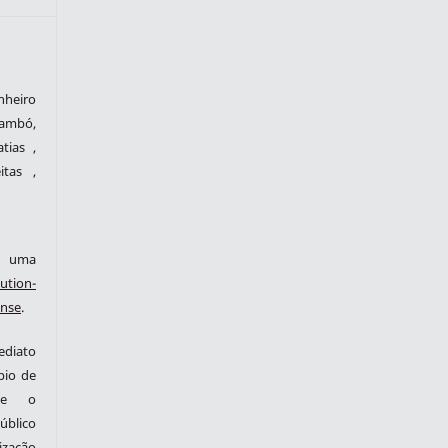
heiro
ambó,
tias ,
itas ,
ob uma
ution-
ense
.
ediato
pio de
nte o
blico
zação