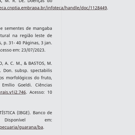
A, M. R. DE. Doenças do
teca.cnptia.embrapa.br/infoteca/handle/doc/1128449
.
os e sementes de mangaba
ural na região leste de
, p. 31- 40 Páginas, 3 jan.
Acesso em: 23/07/2023.
O, A. C. M., & BASTOS, M.
. Don. subsp. spectabilis
os morfológicos do fruto,
Emílio Goeldi. Ciências
rais.v1i2.746
. Acesso: 10
ÍSTICA (IBGE). Banco de
isponível em:
opecuaria/guarana/ba
.