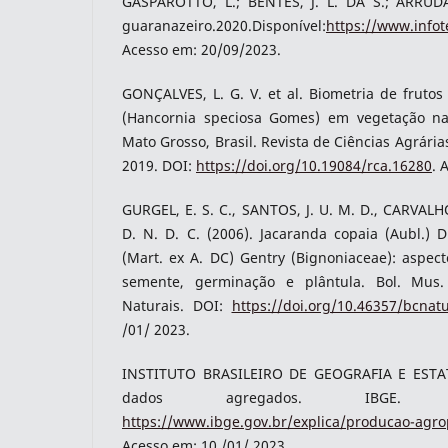
GASPAROTTO, L.; BENTES, J. L. DA S.; ARRUD
guaranazeiro.2020.Disponível:
https://www.info
Acesso em: 20/09/2023.
GONÇALVES, L. G. V. et al. Biometria de frut
(Hancornia speciosa Gomes) em vegetação nat
Mato Grosso, Brasil. Revista de Ciências Agrárias
2019. DOI:
https://doi.org/10.19084/rca.16280
. 
GURGEL, E. S. C., SANTOS, J. U. M. D., CARVALH
D. N. D. C. (2006). Jacaranda copaia (Aubl.) D
(Mart. ex A. DC) Gentry (Bignoniaceae): aspect
semente, germinação e plântula. Bol. Mus. 
Naturais. DOI:
https://doi.org/10.46357/bcnatu
/01/ 2023.
INSTITUTO BRASILEIRO DE GEOGRAFIA E ESTAT
dados agregados. IBGE. D
https://www.ibge.gov.br/explica/producao-agr
Acesso em: 10 /01/ 2023.