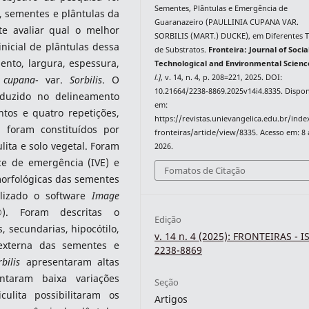
Sementes, Plântulas e Emergência de
s, sementes e plântulas da
Guaranazeiro (PAULLINIA CUPANA VAR.
te avaliar qual o melhor
SORBILIS (MART.) DUCKE), em Diferentes T
nicial de plântulas dessa
de Substratos.
Fronteira: Journal of Social
nto, largura, espessura,
Technological and Environmental Scienc
l.]
, v. 14, n. 4, p. 208=221, 2025. DOI:
a cupana
- var.
Sorbilis
. O
10.21664/2238-8869.2025v14i4.8335. Dispon
duzido no delineamento
em:
tos e quatro repetições,
https://revistas.unievangelica.edu.br/ind
 foram constituídos por
fronteiras/article/view/8335. Acesso em: 8
lita e solo vegetal. Foram
2026.
ce de emergência (IVE) e
Fomatos de Citação
morfológicas das sementes
ilizado o software
Image
). Foram descritas o
Edição
, secundarias, hipocótilo,
v. 14 n. 4 (2025): FRONTEIRAS - I
s externa das sementes e
2238-8869
rbilis
apresentaram altas
ntaram baixa variações
Seção
ulita possibilitaram os
Artigos