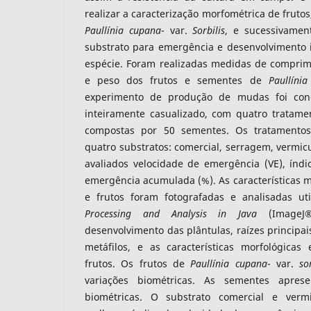
realizar a caracterização morfométrica de fruto
Paullínia cupana
- var.
Sorbilis
, e sucessivamen
substrato para emergência e desenvolvimento i
espécie. Foram realizadas medidas de comprime
e peso dos frutos e sementes de
Paullíni
experimento de produção de mudas foi con
inteiramente casualizado, com quatro tratamen
compostas por 50 sementes. Os tratamentos
quatro substratos: comercial, serragem, vermicu
avaliados velocidade de emergência (VE), índi
emergência acumulada (%). As características 
e frutos foram fotografadas e analisadas ut
Processing and Analysis in Java
(ImageJ®
desenvolvimento das plântulas, raízes principais
metáfilos, e as características morfológica
frutos. Os frutos de
Paullínia cupana
- var.
so
variações biométricas. As sementes aprese
biométricas. O substrato comercial e vermic