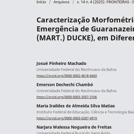
Início
/
Arquivos
/
v. 14 n. 4 (2025): FRONTEIRAS -
Caracterização Morfométric
Emergência de Guaranazei
(MART.) DUCKE), em Diferen
Josué Pinheiro Machado
Universidade Federal do Recôncavo da Bahia
https://orcid.org/0000-0002-4618-666X
Emerson Dechechi Chambó
Universidade Federal do Recôncavo da Bahia
https://orcid.org/0000-0003-3507-3106
Maria Iraildes de Almeida Silva Matias
Instituto Federal de Educação, Ciência e Tecnologia Bai
https://orcid.org/0000-0003-0287-4919
Narjara Walessa Nogueira de Freitas
Universidade Federal Rural do Semi-Árido