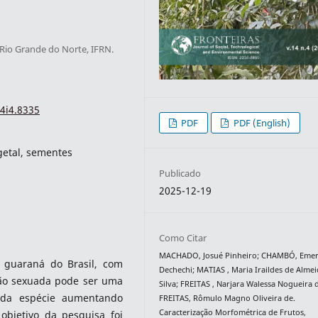
 Rio Grande do Norte, IFRN.
4i4.8335
PDF
PDF (English)
getal, sementes
Publicado
2025-12-19
Como Citar
MACHADO, Josué Pinheiro; CHAMBÓ, Eme
 guaraná do Brasil, com
Dechechi; MATIAS , Maria Iraildes de Alme
ão sexuada pode ser uma
Silva; FREITAS , Narjara Walessa Nogueira 
a da espécie aumentando
FREITAS, Rômulo Magno Oliveira de.
Caracterização Morfométrica de Frutos,
objetivo da pesquisa foi