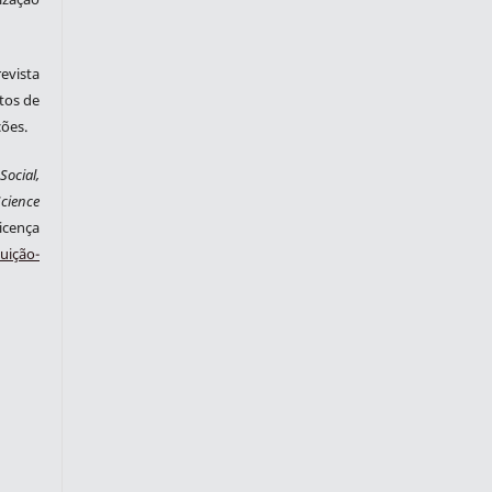
evista
tos de
ções.
ocial,
cience
cença
ição-