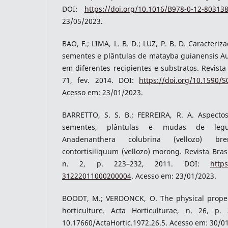
DOI:
https://doi.org/10.1016/B978-0-12-80313
23/05/2023.
BAO, F.; LIMA, L. B. D.; LUZ, P. B. D. Caracteri
sementes e plântulas de matayba guianensis A
em diferentes recipientes e substratos. Revista 
71, fev. 2014. DOI:
https://doi.org/10.1590
Acesso em: 23/01/2023.
BARRETTO, S. S. B.; FERREIRA, R. A. Aspectos
sementes, plântulas e mudas de legu
Anadenanthera colubrina (vellozo) b
contortisiliquum (vellozo) morong. Revista Bras
n. 2, p. 223–232, 2011. DOI:
https
31222011000200004
. Acesso em: 23/01/2023.
BOODT, M.; VERDONCK, O. The physical propert
horticulture. Acta Horticulturae, n. 26, p.
10.17660/ActaHortic.1972.26.5. Acesso em: 30/0