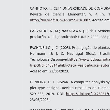
CANHOTO, J.; CEF/ UNIVERSIDADE DE COIMBRA.
Revista de Ciência Elementar, v. 4, n. 
http://doi.org/10.24927/rce2016.002
. Acesso em
CARVALHO, N. M.; NAKAGAWA, J. (Eds.). Semente
produção. 4. ed. Jaboticabal: FUNEP, 2000. 588 
FACHINELLO, J. C. (2005). Propagação de plantas 
Hoffmann, & J. C. Nachtigal (Eds.). Brasí
Tecnológica.Disponível:
https://www.bdpa.cnpti
b=pc&id=540814&biblioteca=vazio&busca=auto
Acesso em: 23/06/2023.
FERREIRA, D. F. SISVAR. A computer analysis sys
plot type designs. Revista Brasileira de Biometr
529–535, 2019. DOI:
https://doi.org/10.28951/
23/06/2023.