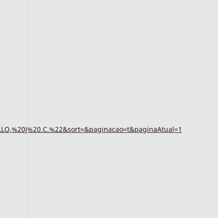
LLO,%20J%20.C.%22&sort=&paginacao=t&paginaAtual=1