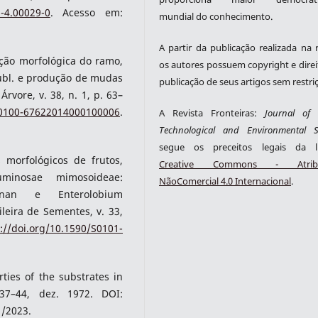
8-4.00029-0
. Acesso em:
mundial do conhecimento.
A partir da publicação realizada na r
zação morfológica do ramo,
os autores possuem copyright e direi
ubl. e produção de mudas
publicação de seus artigos sem restri
Árvore, v. 38, n. 1, p. 63–
/S0100-67622014000100006
.
A Revista Fronteiras:
Journal of S
Technological and Environmental S
segue os preceitos legais da li
 morfológicos de frutos,
Creative Commons - Atribu
minosae mimosoideae:
NãoComercial 4.0 Internacional
.
renan e Enterolobium
ileira de Sementes, v. 33,
://doi.org/10.1590/S0101-
ies of the substrates in
 37–44, dez. 1972. DOI:
1/2023.