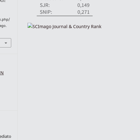
DOI:
ex.php/
 ago.
SN
ediato