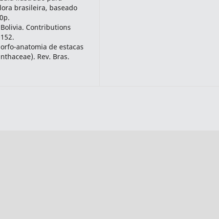
lora brasileira, baseado
0p.
olivia. Contributions
-152.
morfo-anatomia de estacas
nthaceae). Rev. Bras.