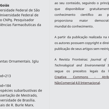
ao seu conteúdo, seguindo o princí
 Goiás
que disponibilizar gratuitame
ersidade Federal de São
conhecimento científico ao pú
Universidade Federal de
do CNPq. Pesquisador
proporciona maior democrati
iências Farmacêuticas da
mundial do conhecimento.
A partir da publicação realizada na r
os autores possuem copyright e direi
publicação de seus artigos sem restri
A Revista Fronteiras:
Journal of S
antas Ornamentais. Iglu
Technological and Environmental S
segue os preceitos legais da li
cod=213
Creative Commons - Atribu
NãoComercial 4.0 Internacional
.
cod=184
espécies subarbustivas de
ssertação de Mestrado,
ersidade de Brasília.
cais de R. Burle Marx.