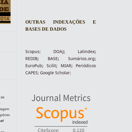
OUTRAS INDEXAÇÕES E
BASES DE DADOS
Scopus
;
DOAJ
;
Latindex
;
REDIB
;
BASE
;
Sumários.org
;
EuroPub
;
Scilit
;
MIAR
;
Periódico
s
CAPES
;
Google Scholar
;
 de
é
rdagem
spécies
 of