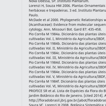
Nova Odessa, SP. Instituto Plantarum.
Lorenzi H, Souza HM 2006. Plantas Ornamentais n
herbáceas e trepadeiras. 3 ed. Instituto Planta
Paulo.
McDade et al 2000. Phylogenetic Relationships wi
(Acanthaceae): Evidence from molecular sequen
cytology. Ann. Missouri Bot. Gard 87: 435-458.
Pio Corrêa M 1984a. Dicionário das plantas úteis
cultivadas Vol. I, Ministério da Agricultura/IBDF,
Pio Corrêa M 1984b. Dicionário das plantas úteis
cultivadas Vol. II, Ministério da Agricultura/IBDF
Pio Corrêa M 1984c. Dicionário das plantas úteis 
cultivadas Vol. III, Ministério da Agricultura/IBDF
Pio Corrêa M 1984d. Dicionário das plantas úteis
cultivadas Vol. IV, Ministério da Agricultura/IBDF
Pio Corrêa M 1984e. Dicionário das plantas úteis
cultivadas Vol. V, Ministério da Agricultura/IBDF,
Pio Corrêa M 1984f. Dicionário das plantas úteis 
cultivadas Vol. VI, Ministério da Agricultura/IBDF
PROFICE SR et al. Lista de Espécies da Flora do B
Jardim Botânico do Rio de Janeiro. [cited 2014]. 
http://floradobrasil.jbrj.gov.br/jabot/floradobra
Souza VC, Lorenzi H 2008. Botânica Sistemática: 