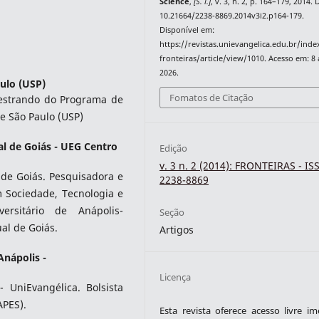
Science
,
[S. l.]
, v. 3, n. 2, p. 164–179, 2014. 
10.21664/2238-8869.2014v3i2.p164-179.
Disponível em:
https://revistas.unievangelica.edu.br/ind
fronteiras/article/view/1010. Acesso em: 8
2026.
ulo (USP)
Fomatos de Citação
Mestrando do Programa de
e São Paulo (USP)
l de Goiás - UEG Centro
Edição
v. 3 n. 2 (2014): FRONTEIRAS - IS
 de Goiás. Pesquisadora e
2238-8869
 Sociedade, Tecnologia e
rsitário de Anápolis-
Seção
al de Goiás.
Artigos
Anápolis -
Licença
- UniEvangélica. Bolsista
APES).
Esta revista oferece acesso livre im