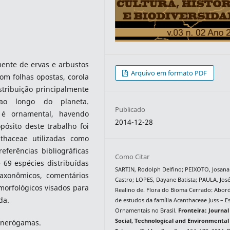
mente de ervas e arbustos
Arquivo em formato PDF
om folhas opostas, corola
stribuição principalmente
ao longo do planeta.
Publicado
 é ornamental, havendo
2014-12-28
pósito deste trabalho foi
thaceae utilizadas como
eferências bibliográficas
Como Citar
 69 espécies distribuídas
SARTIN, Rodolph Delfino; PEIXOTO, Josana
axonômicos, comentários
Castro; LOPES, Dayane Batista; PAULA, Jos
morfológicos visados para
Realino de. Flora do Bioma Cerrado: Abo
da.
de estudos da família Acanthaceae Juss – E
Ornamentais no Brasil.
Fronteira: Journal
Social, Technological and Environmental
Fanerógamas.