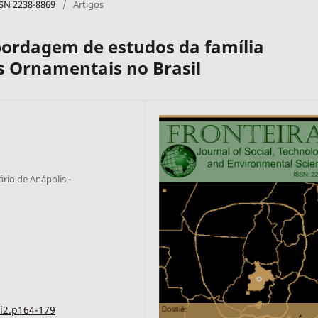
ISSN 2238-8869
/
Artigos
bordagem de estudos da família
s Ornamentais no Brasil
rio de Anápolis -
i2.p164-179