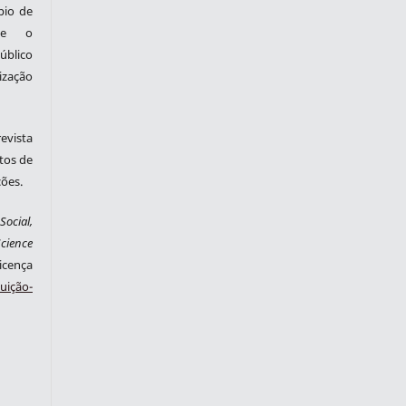
pio de
nte o
blico
zação
evista
tos de
ções.
ocial,
cience
cença
ição-