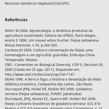
Recursos Genéticos Vegetais/CCA/UFSC.
Referências
Altieri M 2004. Agroecologia: a dinâmica produtiva da
agricultura sustentável. Editora da UFRGS, Porto Alegre.
André E 1898. Um nouvel arbre frurtier: Feijoa sellowiana.
Revue Horticole. v.70, p.264-265.
Cardoso JH 2009. Cultivo e conservação da feijoa: uma
homenagem a um agricultor guardião, Embrapa Clima
Temperado, Pelotas.
CBD - Convention on Biological Diversity. COP 5, Decision V5.
2000 [citado em 25 ago. 2011]. Disponível em:
http://www.cbd.int/decision/cop/?id=7147
DEAN 1996. A ferro e fogo: a história e devastação da Mata
Atlântica brasileira, Companhia das Letras, São Paulo.
Ducroquet JPHJ, Hickel ER, Nodari RO 2000. Goiabeira-
serrana (Feijoa sellowiana), FUNEP, Jaboticabal.
Ducroquet, JPHJ, Nunes EC, Guerra MP, Nodari RO 2008.
Novas cultivares brasileiras de goiabeira serrana: SCS 414-
Mattos e SCS 415-Nonante. Agropecuária Catarinense, v. 21,