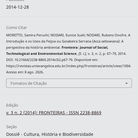
2014-12-28
Como Citar
MORETTO, Samira Peruchi; NODARI, Eunice Sueli; NODARI, Rubens Onofre. A
Introdução e os Usos da Feijoa ou Goiabeira Serrana (Acca sellowiana): A
perspectiva da história ambiental.
Fronteira: Journal of Social,
Technological and Environmental Science
,
[S. l.]
, v. 3, n. 2, p. 67–79, 2014.
DOI: 10.21664/2238-8869.2014v3i2.p67-79. Disponível em:
https://revistas.unievangelica.edu.br/index.php/fronteiras/article/view/1004.
Acesso em: 8 ago. 2026.
Fomatos de Citação
Edição
v. 3 n. 2 (2014): FRONTEIRAS - ISSN 2238-8869
Seção
Dossiê - Cultura, História e Biodiversidade