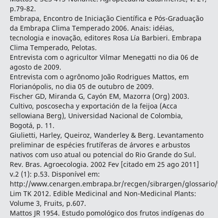
p.79-82.
Embrapa, Encontro de Iniciação Científica e Pós-Graduação
da Embrapa Clima Temperado 2006. Anais: idéias,
tecnologia e inovação, editores Rosa Lía Barbieri. Embrapa
Clima Temperado, Pelotas.
Entrevista com o agricultor Vilmar Menegatti no dia 06 de
agosto de 2009.
Entrevista com o agrônomo João Rodrigues Mattos, em
Florianópolis, no dia 05 de outubro de 2009.
Fischer GD, Miranda G, Cayón EM, Mazorra (Org) 2003.
Cultivo, poscosecha y exportación de la feijoa (Acca
sellowiana Berg), Universidad Nacional de Colombia,
Bogotá, p. 11.
Giulietti, Harley, Queiroz, Wanderley & Berg. Levantamento
preliminar de espécies frutíferas de árvores e arbustos
nativos com uso atual ou potencial do Rio Grande do Sul.
Rev. Bras. Agroecologia. 2002 Fev [citado em 25 ago 2011]
v.2 (1): p.53. Disponível em:
http://www.cenargen.embrapa.br/recgen/sibrargen/glossario
Lim TK 2012. Edible Medicinal and Non-Medicinal Plants:
Volume 3, Fruits, p.607.
Mattos JR 1954. Estudo pomológico dos frutos indígenas do