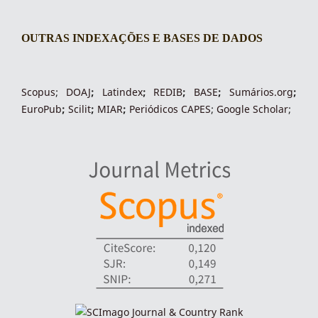
OUTRAS INDEXAÇÕES E BASES DE DADOS
indexacoes-fronteiras
Scopus
;
DOAJ
;
Latindex
;
REDIB
;
BASE
;
Sumários.org
;
EuroPub
;
Scilit
;
MIAR
;
Periódico
s
CAPES
;
Google Scholar
;
indexadores-fronteiras