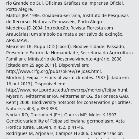
rio Grande do Sul, Oficinas Gráficas da imprensa Oficial,
Porto Alegre.
Mattos JRA 1986. Goiabeira-serrana, Instituto de Pesquisas
de Recursos Naturais Renováveis, Porto Alegre.
Medeiros JD 2004. Introdução. Revista Floresta com
Araucárias: um símbolo da mata a ser salvo da extinção,
APREMAVI.
Meirelles LR, Rupp LCD (coord). Biodiversidade: Passado,
Presente e Futuro da Humanidade, Secretaria da Agricultura
Familiar e Ministério do Desenvolvimento Agrário. 2006
[citado em 25 ago 2011]. Disponível em:
http://www.crfg.org/pubs/bkrev/Feijoas.html.
Morton J. Feijoa. – Fruits of warm climates. 1987 [citado em
16 out 2013]. Disponível em:
http://www.hort.purdue.edu/newcrop/morton/feijoa.html.
Myers N, Mittermeier RA, Mittermeier CG, da Fonseca GAB,
Kent J 2000. Biodiversity hotspots for conservation priorities.
Nature, v.403, p.853-858.
Nodari RO, Ducroquet JPHJ, Guerra MP, Meler K 1997.
Genetic variability of Feijoa sellowiana germoplasm. Acta
Horticulturae, Leuven, n.452, p.41-46.
Rodriguez M, Arjona H, Campos H 2006. Caracterización