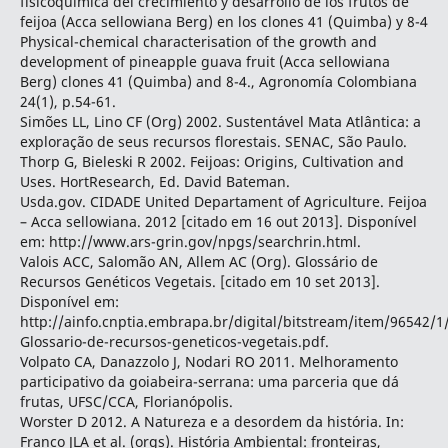
fisicoquímica del crecimiento y desarrollo de los frutos de
feijoa (Acca sellowiana Berg) en los clones 41 (Quimba) y 8-4
Physical-chemical characterisation of the growth and
development of pineapple guava fruit (Acca sellowiana
Berg) clones 41 (Quimba) and 8-4., Agronomía Colombiana
24(1), p.54-61.
Simões LL, Lino CF (Org) 2002. Sustentável Mata Atlântica: a
exploração de seus recursos florestais. SENAC, São Paulo.
Thorp G, Bieleski R 2002. Feijoas: Origins, Cultivation and
Uses. HortResearch, Ed. David Bateman.
Usda.gov. CIDADE United Departament of Agriculture. Feijoa
– Acca sellowiana. 2012 [citado em 16 out 2013]. Disponível
em: http://www.ars-grin.gov/npgs/searchrin.html.
Valois ACC, Salomão AN, Allem AC (Org). Glossário de
Recursos Genéticos Vegetais. [citado em 10 set 2013].
Disponível em:
http://ainfo.cnptia.embrapa.br/digital/bitstream/item/96542/1
Glossario-de-recursos-geneticos-vegetais.pdf.
Volpato CA, Danazzolo J, Nodari RO 2011. Melhoramento
participativo da goiabeira-serrana: uma parceria que dá
frutas, UFSC/CCA, Florianópolis.
Worster D 2012. A Natureza e a desordem da história. In:
Franco JLA et al. (orgs). História Ambiental: fronteiras,