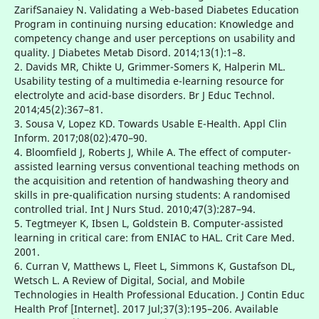
ZarifSanaiey N. Validating a Web-based Diabetes Education
Program in continuing nursing education: Knowledge and
competency change and user perceptions on usability and
quality. J Diabetes Metab Disord. 2014;13(1):1–8.
2. Davids MR, Chikte U, Grimmer-Somers K, Halperin ML.
Usability testing of a multimedia e-learning resource for
electrolyte and acid-base disorders. Br J Educ Technol.
2014;45(2):367–81.
3. Sousa V, Lopez KD. Towards Usable E-Health. Appl Clin
Inform. 2017;08(02):470–90.
4. Bloomfield J, Roberts J, While A. The effect of computer-
assisted learning versus conventional teaching methods on
the acquisition and retention of handwashing theory and
skills in pre-qualification nursing students: A randomised
controlled trial. Int J Nurs Stud. 2010;47(3):287–94.
5. Tegtmeyer K, Ibsen L, Goldstein B. Computer-assisted
learning in critical care: from ENIAC to HAL. Crit Care Med.
2001.
6. Curran V, Matthews L, Fleet L, Simmons K, Gustafson DL,
Wetsch L. A Review of Digital, Social, and Mobile
Technologies in Health Professional Education. J Contin Educ
Health Prof [Internet]. 2017 Jul;37(3):195–206. Available