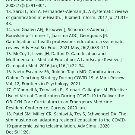
2008;77(5):291–304.
13. Sardi L, Idri A, Fernández-Alemán JL. A systematic review
of gamification in e-Health. J Biomed Inform. 2017 Jul;71:31–
48.
14. van Gaalen AEJ, Brouwer J, Schönrock-Adema J,
Bouwkamp-Timmer T, Jaarsma ADC, Georgiadis JR.
Gamification of health professions education: a systematic
review. Adv Heal Sci Educ. 2021 May;26(2):683–711.
15. McCoy L, Lewis JH, Dalton D. Gamification and
Multimedia for Medical Education: A Landscape Review. J
Osteopath Med. 2016 Jan;116(1):22–34.
16. Nieto-Escamez FA, Roldán-Tapia MD. Gamification as
Online Teaching Strategy During COVID-19: A Mini-Review.
Vol. 12, Frontiers in Psychology. 2021.
17. O’Connell A, Tomaselli PJ, Stobart-Gallagher M. Effective
Use of Virtual Gamification During COVID-19 to Deliver the
OB-GYN Core Curriculum in an Emergency Medicine
Resident Conference. Cureus. 2020 Jun.
18. Patel SM, Miller CR, Schiavi A, Toy S, Schwengel DA. The
sim must go on: adapting resident education to the COVID-
19 pandemic using telesimulation. Adv Simul. 2020
Dec;5(1):26.