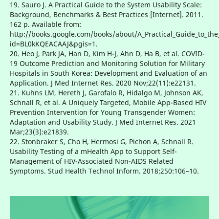
19. Sauro J. A Practical Guide to the System Usability Scale:
Background, Benchmarks & Best Practices [Internet]. 2011.
162 p. Available from:
http://books.google.com/books/about/A_Practical_Guide_to_the
id=BL0kKQEACAAJ&pgis=1.
20. Heo J, Park JA, Han D, Kim H-J, Ahn D, Ha B, et al. COVID-
19 Outcome Prediction and Monitoring Solution for Military
Hospitals in South Korea: Development and Evaluation of an
Application. J Med Internet Res. 2020 Nov;22(11):e22131.
21. Kuhns LM, Hereth J, Garofalo R, Hidalgo M, Johnson AK,
Schnall R, et al. A Uniquely Targeted, Mobile App-Based HIV
Prevention Intervention for Young Transgender Women:
Adaptation and Usability Study. J Med Internet Res. 2021
Mar;23(3):e21839.
22. Stonbraker S, Cho H, Hermosi G, Pichon A, Schnall R.
Usability Testing of a mHealth App to Support Self-
Management of HIV-Associated Non-AIDS Related
Symptoms. Stud Health Technol Inform. 2018;250:106–10.