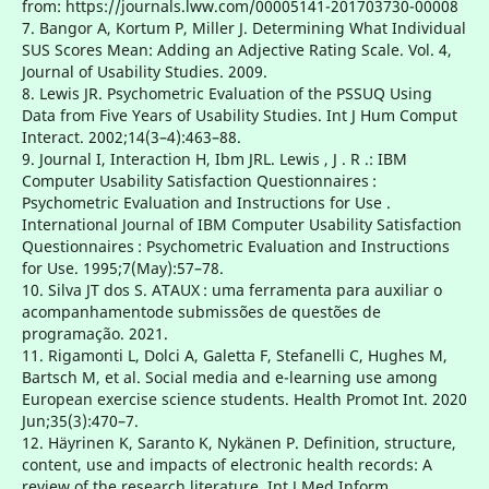
from: https://journals.lww.com/00005141-201703730-00008
7. Bangor A, Kortum P, Miller J. Determining What Individual
SUS Scores Mean: Adding an Adjective Rating Scale. Vol. 4,
Journal of Usability Studies. 2009.
8. Lewis JR. Psychometric Evaluation of the PSSUQ Using
Data from Five Years of Usability Studies. Int J Hum Comput
Interact. 2002;14(3–4):463–88.
9. Journal I, Interaction H, Ibm JRL. Lewis , J . R .: IBM
Computer Usability Satisfaction Questionnaires :
Psychometric Evaluation and Instructions for Use .
International Journal of IBM Computer Usability Satisfaction
Questionnaires : Psychometric Evaluation and Instructions
for Use. 1995;7(May):57–78.
10. Silva JT dos S. ATAUX : uma ferramenta para auxiliar o
acompanhamentode submissões de questões de
programação. 2021.
11. Rigamonti L, Dolci A, Galetta F, Stefanelli C, Hughes M,
Bartsch M, et al. Social media and e-learning use among
European exercise science students. Health Promot Int. 2020
Jun;35(3):470–7.
12. Häyrinen K, Saranto K, Nykänen P. Definition, structure,
content, use and impacts of electronic health records: A
review of the research literature. Int J Med Inform.