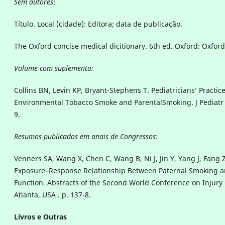
Sem autores
:
Título. Local (cidade): Editora; data de publicação.
The Oxford concise medical dicitionary. 6th ed. Oxford: Oxford
Volume com suplemento
:
Collins BN, Levin KP, Bryant-Stephens T. Pediatricians’ Practic
Environmental Tobacco Smoke and ParentalSmoking. J Pediatr 
9.
Resumos publicados em anais de Congressos
:
Venners SA, Wang X, Chen C, Wang B, Ni J, Jin Y, Yang J, Fang Z
Exposure–Response Relationship Between Paternal Smoking a
Function. Abstracts of the Second World Conference on Injury 
Atlanta, USA . p. 137-8.
Livros e Outras