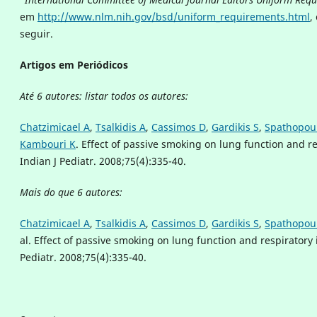
em
http://www.nlm.nih.gov/bsd/uniform_requirements.html
,
seguir.
Artigos em Periódicos
Até 6 autores: listar todos os autores:
Chatzimicael A
,
Tsalkidis A
,
Cassimos D
,
Gardikis S
,
Spathopou
Kambouri K
. Effect of passive smoking on lung function and re
Indian J Pediatr. 2008;75(4):335-40.
Mais do que 6 autores
:
Chatzimicael A
,
Tsalkidis A
,
Cassimos D
,
Gardikis S
,
Spathopou
al. Effect of passive smoking on lung function and respiratory i
Pediatr. 2008;75(4):335-40.