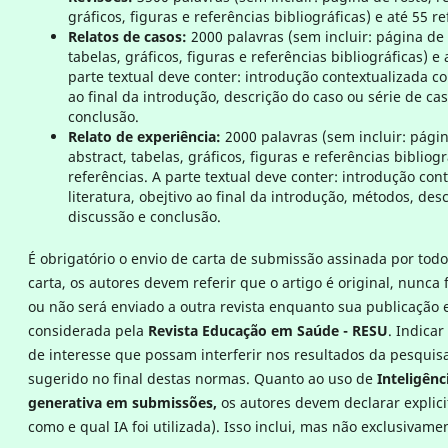
gráficos, figuras e referências bibliográficas) e até 55 re
Relatos de casos:
2000 palavras (sem incluir: página de 
tabelas, gráficos, figuras e referências bibliográficas) e 
parte textual deve conter: introdução contextualizada com
ao final da introdução, descrição do caso ou série de ca
conclusão.
Relato de experiência:
2000 palavras (sem incluir: pági
abstract, tabelas, gráficos, figuras e referências bibliogr
referências. A parte textual deve conter: introdução con
literatura, obejtivo ao final da introdução, métodos, des
discussão e conclusão.
É obrigatório o envio de carta de submissão assinada por todo
carta, os autores devem referir que o artigo é original, nunca 
ou não será enviado a outra revista enquanto sua publicação 
considerada pela
Revista Educação em Saúde - RESU
. Indicar
de interesse que possam interferir nos resultados da pesquis
sugerido no final destas normas. Quanto ao uso de
Inteligênci
generativa em submissões,
os autores devem declarar explic
como e qual IA foi utilizada). Isso inclui, mas não exclusivamen