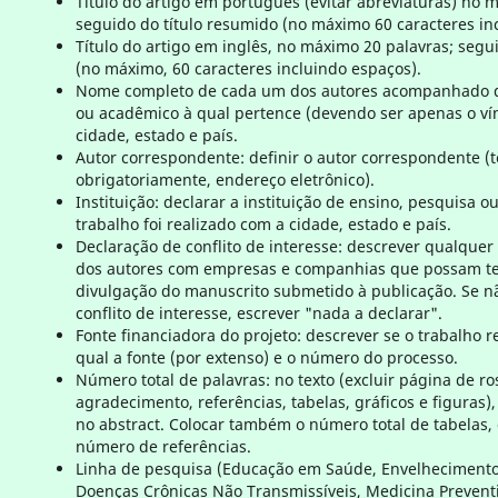
Título do artigo em português (evitar abreviaturas) no 
seguido do título resumido (no máximo 60 caracteres in
Título do artigo em inglês, no máximo 20 palavras; segu
(no máximo, 60 caracteres incluindo espaços).
Nome completo de cada um dos autores acompanhado d
ou acadêmico à qual pertence (devendo ser apenas o ví
cidade, estado e país.
Autor correspondente: definir o autor correspondente (te
obrigatoriamente, endereço eletrônico).
Instituição: declarar a instituição de ensino, pesquisa o
trabalho foi realizado com a cidade, estado e país.
Declaração de conflito de interesse: descrever qualque
dos autores com empresas e companhias que possam te
divulgação do manuscrito submetido à publicação. Se 
conflito de interesse, escrever "nada a declarar".
Fonte financiadora do projeto: descrever se o trabalho r
qual a fonte (por extenso) e o número do processo.
Número total de palavras: no texto (excluir página de ro
agradecimento, referências, tabelas, gráficos e figuras)
no abstract. Colocar também o número total de tabelas, g
número de referências.
Linha de pesquisa (Educação em Saúde, Envelhecimento
Doenças Crônicas Não Transmissíveis, Medicina Prevent