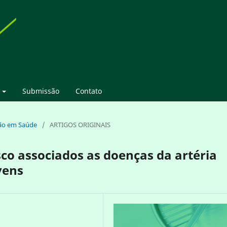
Submissão
Contato
ação em Saúde
/
ARTIGOS ORIGINAIS
sco associados as doenças da artéria
vens