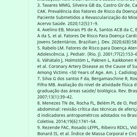
3. Tavares MMG, Silveira GB da, Castro GV de, C
CAK. Prevalência dos Fatores de Risco da Doen
Paciente Submetidos a Revascularização do Miocá
Acervo Saúde. 2020;12(5):1–9.
4. Avelino EB, Morais PS de A, Santos ACB da C,
A da S, et al. Fatores De Risco Para Doença Car
Jovens Sedentários. Brazilian J. Dev. 2020;6(8):5
5. Rabelo LM. Fatores de Risco para Doença Ater
Adolescência. J. Pediatr. (Rio. J). 2001;77(2):153–
6. Vähätalo J, Holmstöm L, Paknen L, Kaikkonen K
et al. Coronary Artery Disease as the Cause of 
Among Victims <50 Years of Age. Am. J. Cadiolog
7. Silva G dos santos F da, Bergamaschine R, Ro
Filho MB. Avaliação do nível de atividade física
graduação das áreas saúde/ biológica. Rev. Bras
2007;13(1):39–42.
8. Menezes TN de, Rocha FL, Belém PL de O, Pe
abdominal: revisão crítica das técnicas de aferi
d indicadores antropométrcos adotados no Brasi
Coletiva. 2014;19(6):1741–54.
9. Rezende FAC, Rosado LEFPL, Ribeiro RDCL, Vid
Bonard IS, et al. Índice de Massa Corporal e Ci