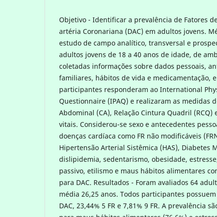
Objetivo - Identificar a prevalência de Fatores 
artéria Coronariana (DAC) em adultos jovens. M
estudo de campo analítico, transversal e prospe
adultos jovens de 18 a 40 anos de idade, de am
coletadas informações sobre dados pessoais, an
familiares, hábitos de vida e medicamentação, 
participantes responderam ao International Physi
Questionnaire (IPAQ) e realizaram as medidas d
Abdominal (CA), Relação Cintura Quadril (RCQ) e
vitais. Considerou-se sexo e antecedentes pessoa
doenças cardíaca como FR não modificáveis (FR
Hipertensão Arterial Sistêmica (HAS), Diabetes M
dislipidemia, sedentarismo, obesidade, estresse
passivo, etilismo e maus hábitos alimentares c
para DAC. Resultados - Foram avaliados 64 adul
média 26,25 anos. Todos participantes possuem
DAC, 23,44% 5 FR e 7,81% 9 FR. A prevalência s