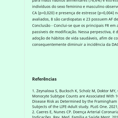
para maus hábitos alimentares (76,6%) e estres
indivíduos do sexo feminino e masculino observ
CA (p=0,020) e presença de estresse (p=0,004) n
avaliados, 8 são cardiopatas e 23 possuem AF d
Conclusão - Conclui-se que os principais FR em 
passiveis de modificação. Nessa perpesctiva, é 
adoção de hábitos de vida saudáveis, afim de con
consequentemente diminuir a incidência da DA
Referências
1. Zeynalova S, Bucksch K, Scholz M, Doktor MY, G
Monocyte Subtype Counts are Associated With 1
Disease Risk as Determined by the Framingham
Subjects of the LIFE-Adult study. PLoS One. 2021
2. Caeres E, Nunes CP. Doença Arterial Coronari
Indicações. Rev. Med. Família e Saúde Ment. 201