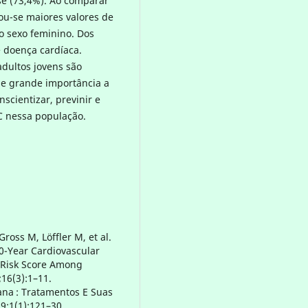
se (73,4%). Ao comparar
ou-se maiores valores de
o sexo feminino. Dos
e doença cardíaca.
adultos jovens são
de grande importância a
scientizar, previnir e
C nessa população.
ross M, Löffler M, et al.
0-Year Cardiovascular
 Risk Score Among
;16(3):1–11.
ana : Tratamentos E Suas
9;1(1):121–30.