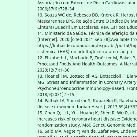
Associação com Fatores de Risco Cardiovascular. 
2006;87(6):728–34.
10. Souza WC de, Rebesco DB, Knorek R, Herbst
Mascarenhas LPG. Relação Entre O Índice De Ma
Cintura/Quadril Em Escolares. Rev. Carioca Educ.
11. Ministério da Saúde. Técnica de aferição da P
[Internet]. 2020 [cited 2021 Sep 28];Available fr
https://linhasdecuidado.saude.gov.br/portal/hip
sistemica-(HAS)-no-adulto/tecnica-afericao-pa
12. Elizabeth L, Machado P, Zinöcker M, Baker P,
Processed Foods And Health Outcomes: A Narrati
2020;12(7):1–36.
13. Fioanelli M, Bottaccioli AG, Bottaccioli F, Bia
MG. Stress and Inflammation in Coronary Artery
Psychoneuroendocrineimmunology-Based. Front
2018;9(2031):1–15.
14. Pathak LA, Shirodkar S, Ruparelia R, Rajebah
disease in women. Indian Heart J. 2017;69(4):53
15. Chen Q, Li L, Yi J, Huang K, Shen R, Wu R, et
increases risk of coronary heart disease: Evide
randomization study. Mol. Genet. Genomic Med. 
16. Said MA, Vegte YJ Van de, Zafar MM, Ende M