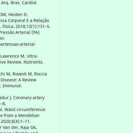
Arq. Bras. Cardiol.
 DM, Heiden D,
ssa Corporal E a Relação
 Física. 2018;13(1):131–5.
ressão Arterial (PA)
om:
ertensao-arterial-
 Lawrence M. Ultra-
ve Review. Nutrients.
nchi M, Rovesti M, Roccia
 Disease: A Review
. Immunol.
adur J. Coronary artery
2–8.
 al. Waist circumference
nce from a Mendelian
2020;8(4):1–11.
Y Van der, Raja GK,