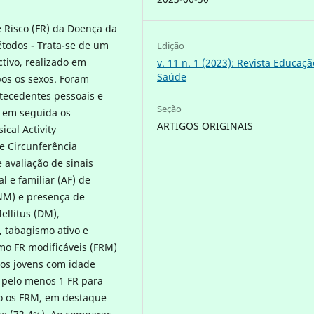
de Risco (FR) da Doença da
étodos - Trata-se de um
Edição
ctivo, realizado em
v. 11 n. 1 (2023): Revista Educaç
Saúde
bos os sexos. Foram
tecedentes pessoais e
Seção
e em seguida os
ARTIGOS ORIGINAIS
cal Activity
e Circunferência
 avaliação de sinais
l e familiar (AF) de
NM) e presença de
ellitus (DM),
, tabagismo ativo e
omo FR modificáveis (FRM)
tos jovens com idade
 pelo menos 1 FR para
ão os FRM, em destaque