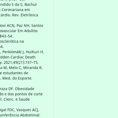
andido S da S, Bachur
ça Coronariana em
rdio. Rev. Eletrônica
 Bovi ACN, Paz NH, Santos
diovascular Em Adultos
8843–54.
osclerótica na
64.
, Perkiömäki J, HuiKuri H,
Sudden Cardiac Death
y. 2021;49(21):157–75.
sa M, Melo C, Miranda R,
 de estudantes de
. Med. do Esporte.
draza DF. Obesidade
ção e dos pontos de corte
l. Cienc. e Saude
igal FDC, Vasques ACJ,
rcunferência Abdominal: