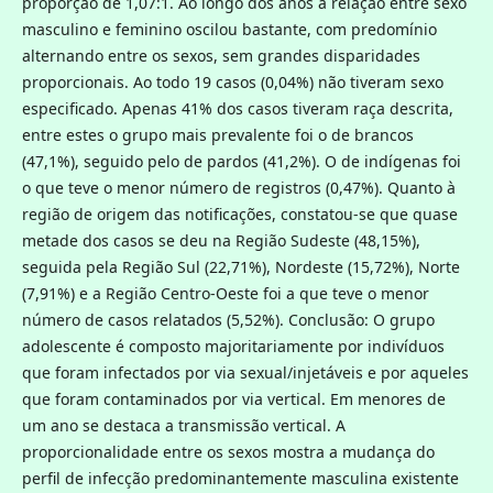
proporção de 1,07:1. Ao longo dos anos a relação entre sexo
masculino e feminino oscilou bastante, com predomínio
alternando entre os sexos, sem grandes disparidades
proporcionais. Ao todo 19 casos (0,04%) não tiveram sexo
especificado. Apenas 41% dos casos tiveram raça descrita,
entre estes o grupo mais prevalente foi o de brancos
(47,1%), seguido pelo de pardos (41,2%). O de indígenas foi
o que teve o menor número de registros (0,47%). Quanto à
região de origem das notificações, constatou-se que quase
metade dos casos se deu na Região Sudeste (48,15%),
seguida pela Região Sul (22,71%), Nordeste (15,72%), Norte
(7,91%) e a Região Centro-Oeste foi a que teve o menor
número de casos relatados (5,52%). Conclusão: O grupo
adolescente é composto majoritariamente por indivíduos
que foram infectados por via sexual/injetáveis e por aqueles
que foram contaminados por via vertical. Em menores de
um ano se destaca a transmissão vertical. A
proporcionalidade entre os sexos mostra a mudança do
perfil de infecção predominantemente masculina existente