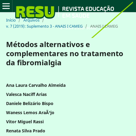
Início
/
Arquivos
/
v. 7 (2019): Suplemento 3 - ANAIS I CAMEG
/
ANAIS I CAMEG
Métodos alternativos e
complementares no tratamento
da fibromialgia
Ana Laura Carvalho Almeida
Valesca Naciff Arias
Daniele Belizário Bispo
Waness Lemos AraÃ¹jo
Vitor Miguel Rassi
Renata Silva Prado