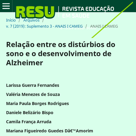
Início
/
Arquivos
/
v. 7 (2019): Suplemento 3 - ANAIS I CAMEG
/
ANAIS I CAMEG
Relação entre os distúrbios do
sono e o desenvolvimento de
Alzheimer
Larissa Guerra Fernandes
Valéria Menezes de Souza
Maria Paula Borges Rodrigues
Daniele Belizário Bispo
Camila França Arruda
Mariana Figueiredo Guedes Dâ€™Amorim