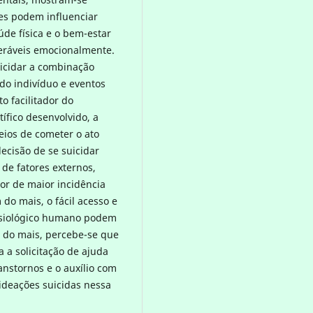
res podem influenciar
de física e o bem-estar
neráveis emocionalmente.
uicidar a combinação
 do indivíduo e eventos
o facilitador do
fico desenvolvido, a
eios de cometer o ato
ecisão de se suicidar
de fatores externos,
tor de maior incidência
 do mais, o fácil acesso e
isiológico humano podem
ém do mais, percebe-se que
a a solicitação de ajuda
anstornos e o auxílio com
 ideações suicidas nessa