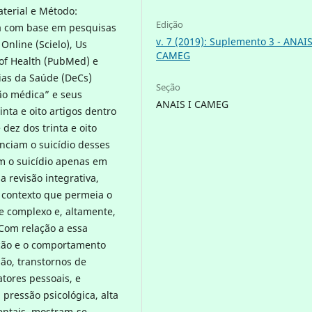
aterial e Método:
Edição
ura com base em pesquisas
v. 7 (2019): Suplemento 3 - ANAIS
 Online (Scielo), Us
CAMEG
 of Health (PubMed) e
cias da Saúde (DeCs)
Seção
ão médica” e seus
ANAIS I CAMEG
nta e oito artigos dentro
dez dos trinta e oito
nciam o suicídio desses
m o suicídio apenas em
 revisão integrativa,
O contexto que permeia o
se complexo e, altamente,
 Com relação a essa
ação e o comportamento
são, transtornos de
tores pessoais, e
 pressão psicológica, alta
ientais, mostram-se