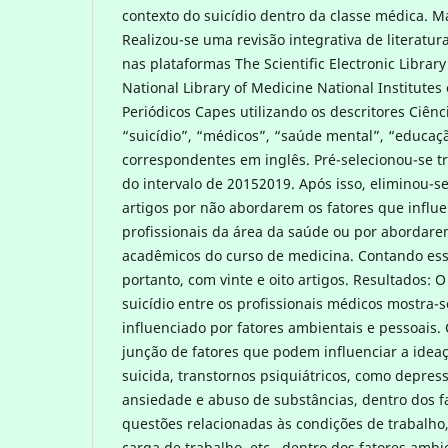
contexto do suicídio dentro da classe médica. M
Realizou-se uma revisão integrativa de literat
nas plataformas The Scientific Electronic Library
National Library of Medicine National Institutes
Periódicos Capes utilizando os descritores Ciên
“suicídio”, “médicos”, “saúde mental”, “educaç
correspondentes em inglês. Pré-selecionou-se tri
do intervalo de 20152019. Após isso, eliminou-se 
artigos por não abordarem os fatores que influe
profissionais da área da saúde ou por abordare
acadêmicos do curso de medicina. Contando essa
portanto, com vinte e oito artigos. Resultados: 
suicídio entre os profissionais médicos mostra-
influenciado por fatores ambientais e pessoais.
junção de fatores que podem influenciar a ide
suicida, transtornos psiquiátricos, como depres
ansiedade e abuso de substâncias, dentro dos fa
questões relacionadas às condições de trabalho,
carga de trabalho, etc., dentro dos fatores amb