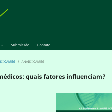
Submissão
Contato
IS I CAMEG
/
ANAIS I CAMEG
 médicos: quais fatores influenciam?