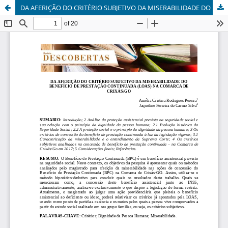
DA AFERIÇÃO DO CRITÉRIO SUBJETIVO DA MISERABILIDADE DO BENEFÍCIO DE PRESTAÇÃO CONTINUADA (LOAS) NA COMARCA DE CRIXÁS/GO