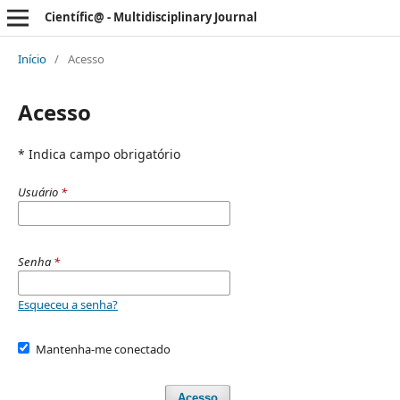
Científic@ - Multidisciplinary Journal
Início
/
Acesso
Acesso
* Indica campo obrigatório
Usuário
*
Senha
*
Esqueceu a senha?
Mantenha-me conectado
Acesso