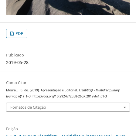
PDF
Publicado
2019-05-28
Como Citar
Moura, J. B. de. (2019). Apresentação e Editorial.
Científic@ - Multidisciplinary
Journal
,
6
(1), 1–3. https://doi.org/10.29247/2358-260X.2019v6i1.p1-3
Fomatos de Citação
Edição