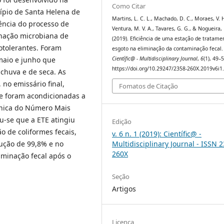
Como Citar
ípio de Santa Helena de
Martins, L. C. L., Machado, D. C., Moraes, V. H
iência do processo de
Ventura, M. V. A., Tavares, G. G., & Nogueira, 
nação microbiana de
(2019). Eficiência de uma estação de tratame
otolerantes. Foram
esgoto na eliminação da contaminação fecal.
Científic@ - Multidisciplinary Journal
,
6
(1), 49–5
maio e junho que
https://doi.org/10.29247/2358-260X.2019v6i1
chuva e de seca. As
no emissário final,
Fomatos de Citação
e foram acondicionadas a
écnica do Número Mais
u-se que a ETE atingiu
Edição
ão de coliformes fecais,
v. 6 n. 1 (2019): Científic@ -
ução de 99,8% e no
Multidisciplinary Journal - ISSN 
260X
minação fecal após o
Seção
Artigos
Licença