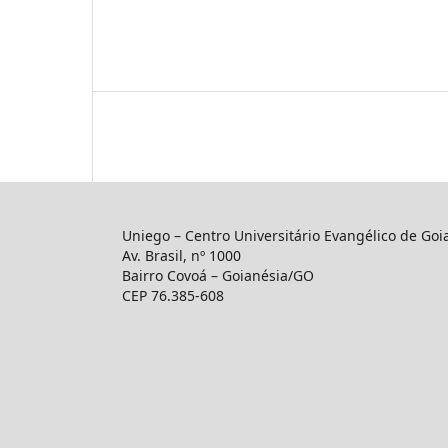
Uniego – Centro Universitário Evangélico de Goi
Av. Brasil, nº 1000
Bairro Covoá – Goianésia/GO
CEP 76.385-608