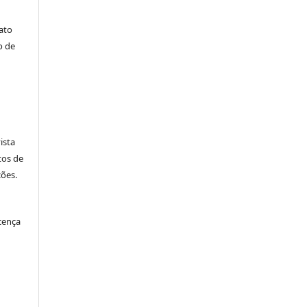
iato
o de
ista
tos de
ções.
icença