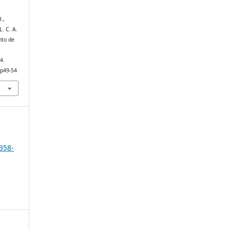
.,
L. C. A.
nto de
4.
.p49-54
2358-