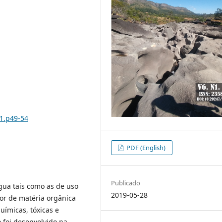
i1.p49-54
PDF (English)
Publicado
gua tais como as de uso
2019-05-28
eor de matéria orgânica
ímicas, tóxicas e
 foi desenvolvido na