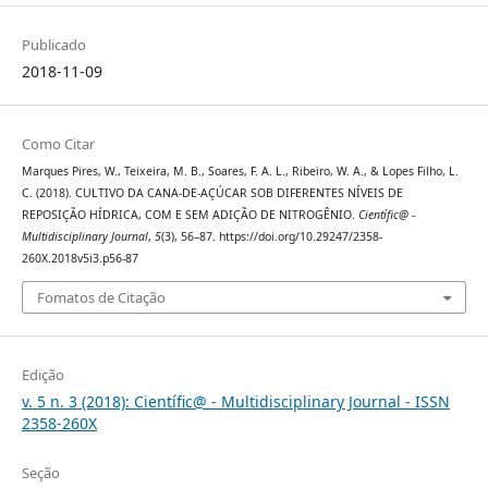
Publicado
2018-11-09
Como Citar
Marques Pires, W., Teixeira, M. B., Soares, F. A. L., Ribeiro, W. A., & Lopes Filho, L.
C. (2018). CULTIVO DA CANA-DE-AÇÚCAR SOB DIFERENTES NÍVEIS DE
REPOSIÇÃO HÍDRICA, COM E SEM ADIÇÃO DE NITROGÊNIO.
Científic@ -
Multidisciplinary Journal
,
5
(3), 56–87. https://doi.org/10.29247/2358-
260X.2018v5i3.p56-87
Fomatos de Citação
Edição
v. 5 n. 3 (2018): Científic@ - Multidisciplinary Journal - ISSN
2358-260X
Seção