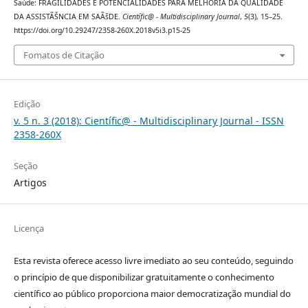
Saúde: FRAGILIDADES E POTENCIALIDADES PARA MELHORIA DA QUALIDADE
DA ASSISTÃŠNCIA EM SAÃšDE.
Científic@ - Multidisciplinary Journal
,
5
(3), 15–25.
https://doi.org/10.29247/2358-260X.2018v5i3.p15-25
Fomatos de Citação
Edição
v. 5 n. 3 (2018): Científic@ - Multidisciplinary Journal - ISSN
2358-260X
Seção
Artigos
Licença
Esta revista oferece acesso livre imediato ao seu conteúdo, seguindo
o princípio de que disponibilizar gratuitamente o conhecimento
científico ao público proporciona maior democratização mundial do