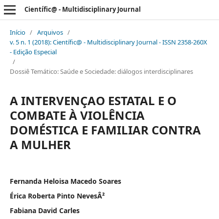
Científic@ - Multidisciplinary Journal
Início
/
Arquivos
/
v. 5 n. 1 (2018): Científic@ - Multidisciplinary Journal - ISSN 2358-260X
- Edição Especial
/
Dossiê Temático: Saúde e Sociedade: diálogos interdisciplinares
A INTERVENÇAO ESTATAL E O
COMBATE À VIOLÊNCIA
DOMÉSTICA E FAMILIAR CONTRA
A MULHER
Fernanda Heloisa Macedo Soares
Érica Roberta Pinto NevesÂ²
Fabiana David Carles