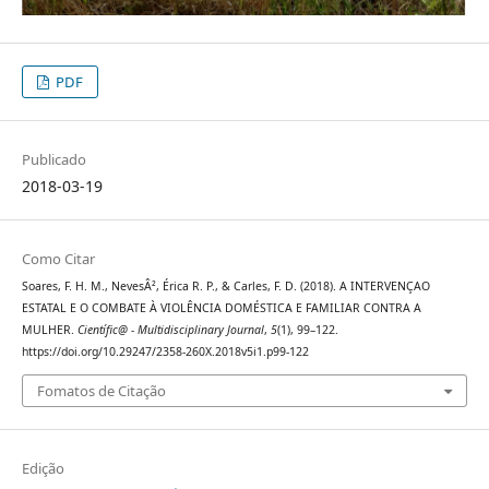
PDF
Publicado
2018-03-19
Como Citar
Soares, F. H. M., NevesÂ², Érica R. P., & Carles, F. D. (2018). A INTERVENÇAO
ESTATAL E O COMBATE À VIOLÊNCIA DOMÉSTICA E FAMILIAR CONTRA A
MULHER.
Científic@ - Multidisciplinary Journal
,
5
(1), 99–122.
https://doi.org/10.29247/2358-260X.2018v5i1.p99-122
Fomatos de Citação
Edição