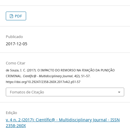
PDF
Publicado
2017-12-05
Como Citar
de Souza, I. C. (2017). O IMPACTO DO REMORSO NA FIXAÇÃO DA PUNIÇÃO
CRIMINAL.
Científic@ - Multidisciplinary Journal
,
4
(2), 51–57.
https://doi.org/10.29247/2358-260X.2017v4i2.p51-57
Fomatos de Citação
Edição
v. 4 n. 2 (2017): Científic@ - Multidisciplinary Journal - ISSN
2358-260X