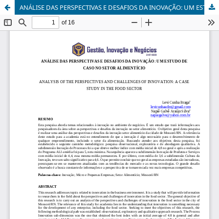
ANÁLISE DAS PERSPECTIVAS E DESAFIOS DA INOVAÇÃO: UM ESTUDO DE CASO NO SETOR ALIMENTÍCIO