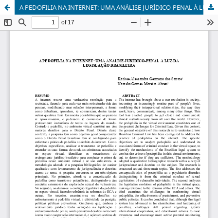
A PEDOFILIA NA INTERNET: UMA ANÁLISE JURÍDICO-PENAL À LUZ DA LEGISLAÇÃO BRASILEIRA