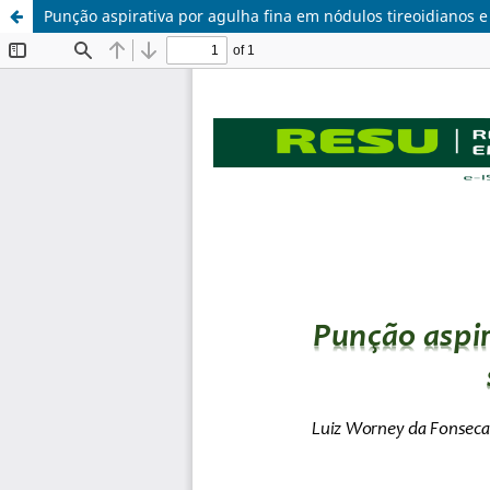
Punção aspirativa por agulha fina em nódulos tireoidianos e