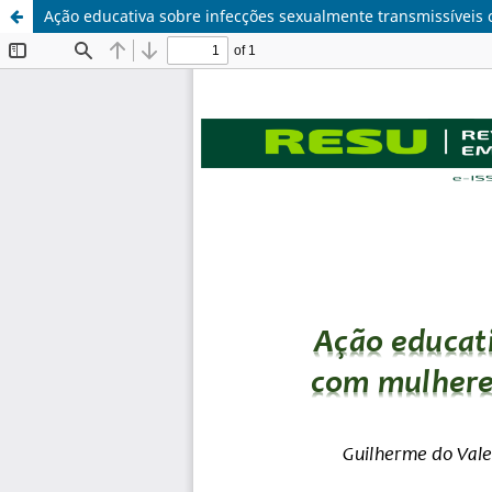
Ação educativa sobre infecções sexualmente transmissívei