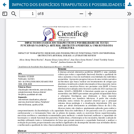
IMPACTO DOS EXERCÍCIOS TERAPEUTICOS E POSSIBILIDADES DE TESTES FUNCIONAIS NA DOENÇA ARTERIAL OBSTRUTIVA PERIFÉRICA: UMA REVISÃO DA LITERATURA