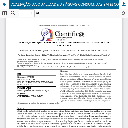
AVALIAÇÃO DA QUALIDADE DE ÁGUAS CONSUMIDAS EM ESCOLAS PÚBLICAS PARAENSES