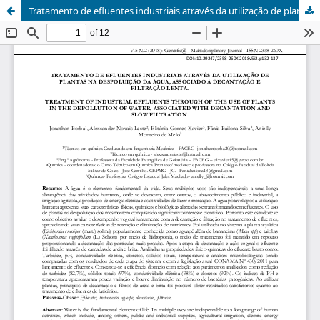
Tratamento de efluentes industriais através da utilização de plantas na despoluição da água, associado à decantação e filtração lenta.